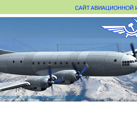
Расписания
|
Ссылки
|
Гостевая книга
|
Р. Г. Вениаминов