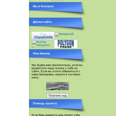
Мы в Контакте
Друзья сайта
Наш баннер
Мы будем вам признательны, если вы
разместите нашу кнопку у себя на
сайте. Если вы хотите обменяться с
нами баннерами, пишите в гостевую
книгу:
Помощь проекту
Если Вам нравится наш проект и Вы