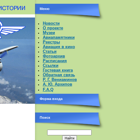
Меню
Новости
О проекте
Музеи
Авиапамятники
Реестры
Авиация в кино
Статьи
Фотоархив
Расписания
Ссылки
Гостевая книга
Обратная связь
Р. Г. Вениаминов
А. Ю. Архипов
F.A.Q
Форма входа
Поиск