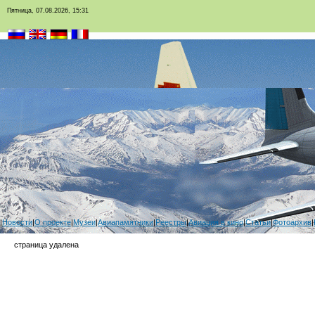
Пятница, 07.08.2026, 15:31
|
Новости
|
О проекте
|
Музеи
|
Авиапамятники
|
Реестры
|
Авиация в кино
|
Статьи
|
Фотоархив
|
страница удалена