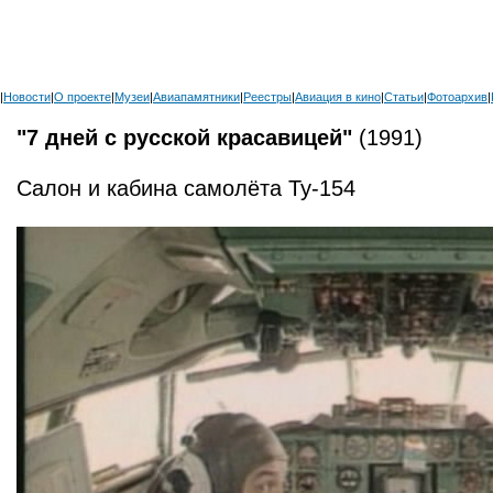
|
Новости
|
О проекте
|
Музеи
|
Авиапамятники
|
Реестры
|
Авиация в кино
|
Статьи
|
Фотоархив
|
"7 дней с русской красавицей"
(1991)
Салон и кабина самолёта Ту-154