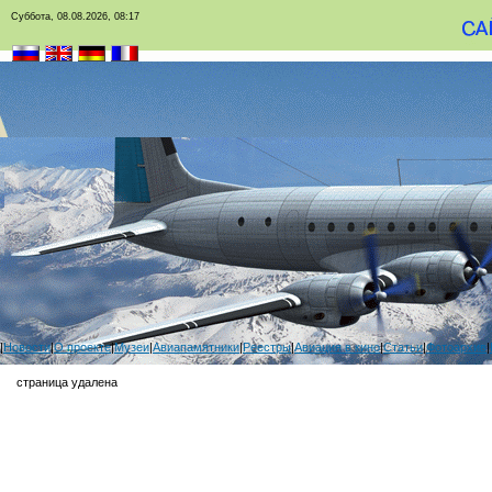
Суббота, 08.08.2026, 08:17
|
Новости
|
О проекте
|
Музеи
|
Авиапамятники
|
Реестры
|
Авиация в кино
|
Статьи
|
Фотоархив
|
страница удалена