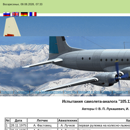
Воскресенье, 09.08.2026, 07:33
|
Новости
|
О проекте
|
Музеи
|
Авиапамятники
|
Реестры
|
Авиация в кино
|
Статьи
|
Фотоархив
|
Испытания самолета-аналога "105.1
Авторы © В. П. Лукашевич, И
№
Дата
Летчик
Авиатехник
Ха
1
28.11.1975
А. Фастовец
А. Лучков
первая рулежка на колесно-лыжн