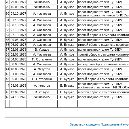
28
29.08.1977
экипаж205
А. Лучков
полет под носителем Ту-95КМ
29
15.09.1977
экипаж205
А. Лучков
полет под носителем Ту-95КМ
полет под носителем Ту-95КМ;
30
04.10.1977
А. Фастовец
А. Лучков
первый полет с летчиком ЭПОСа 
31
07.10.1977
А. Фастовец
А. Лучков
полет под носителем Ту-95КМ
32
08.10.1977
А. Фастовец
А. Лучков
полет под носителем Ту-95КМ
33
22.10.1977
А. Фастовец
А. Лучков
полет под носителем Ту-95КМ
34
27.10.1977
А. Фастовец
А. Лучков
первый сброс с самолета носител
35
29.06.1978
А. Фастовец
В. Будько
полет под носителем Ту-95КМ
36
06.07.1978
А. Фастовец
В. Будько
второй сброс с самолета носител
37
02.08.1978
В. Урядов
А. Лучков
полет под носителем Ту-95КМ
38
02.08.1978
А. Фастовец
А. Лучков
третий сброс с самолета носител
39
04.08.1978
П. Остапенко
А. Лучков
полет под носителем Ту-95КМ
40
08.08.1978
А. Фастовец
А. Лучков
четвертый сброс с самолета носи
41
10.08.1978
А. Федотов
А. Лучков
полет под носителем Ту-95КМ
42
31.08.1978
А. Фастовец
А. Лучков
полет под носителем Ту-95КМ
43
06.09.1978
П. Остапенко
В. Будько
пятый сброс с самолета носителя
полет под носителем Ту-95КМ,
44
08.09.1978
А. Федотов
В. Будько
проблемы с запуском ТРД ЭПОСа
45
13.09.1978
В. Урядов
В. Будько
шестой сброс с самолета носите
46
24.10.1978
экипаж205
В. Будько
полет под носителем Ту-95КМ
Вернуться к разделу "Центральный муз