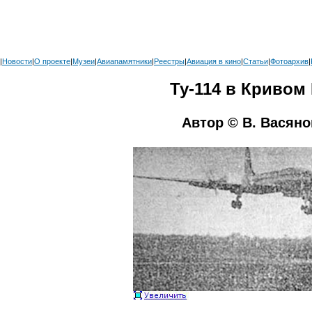
|
Новости
|
О проекте
|
Музеи
|
Авиапамятники
|
Реестры
|
Авиация в кино
|
Статьи
|
Фотоархив
|
Ту-114 в Кривом 
Автор © В. Васян