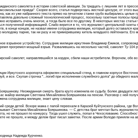
ажданского самолета в истории советской авиации. За тридцать с лишним лет в пресс
сомольская правда". Скорее всего, статья подверглась жесткой цензуре, от этого в
а, как из уже набранного текста прямо на печатном станке грубо выбирались целые гр
тавляла довольно сложный технологический процесс, поскольку газетные полосы пре
но исправить очень многое, а тогда было все по-другому. В некоторых местах статьи
ться полученной информацией. Слабо верится в то, что журналист центральной газеты 
в, в конце концов, не назвал имени сотрудника милиции, который долго оставался кр
кою молодому парню, так ни разу и не примерившему китель младшего лейтенанта. Его 
ьное взрывное устройство. Сотрудник милиции иркутянин Владимир Ежиков, сопровож
 время прогремел мощный взрыв. Развалившись на несколько частей, самолет Ту-104 
ский самолет, направлявшийся за кордон, сбили наши истребители. Впрочем, обо вс
иции Иркутского аэропорта оформлен специальный стенд, в главном корпусе Восточн
, и все. Скупая строчка "...погиб при исполнении служебного долга" до обидного мало
Бояршинову. Неожиданная смерть брата круто изменила ее судьбу. Более двадцати ле
йчас майор милиции Светлана Михайловна Бояршинова на пенсии. Разговор с ней полу
 жена сотрудника милиции, знает цену словам.
ший среди детей. Вскоре мама с папой переехали в Каразей Куйтунского района, где Во
казывает Светлана Михайловна Бояршинова. — С детства брат мечтал быть журналисто
та, но не прошел по конкурсу. Тогда ушел служить, попал в Чехословакию. Способно
ете не прошло, и между делом брат писал заметки. После армии Володю приняли на а
оводница Надежда Курченко.