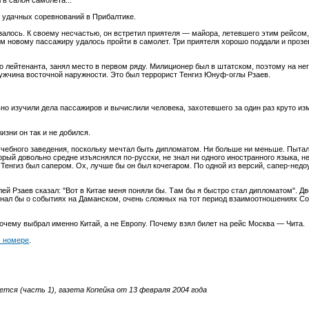
 в салон самолета...
с удачных соревнований в Прибалтике.
залось. К своему несчастью, он встретил приятеля — майора, летевшего этим рейсом,
ом новому пассажиру удалось пройти в самолет. Три приятеля хорошо поддали и проз
лейтенанта, занял место в первом ряду. Милиционер был в штатском, поэтому на нег
жчина восточной наружности. Это был террорист Тенгиз Юнуф-оглы Рзаев.
о изучили дела пассажиров и вычислили человека, захотевшего за один раз круто из
изни он так и не добился.
 учебного заведения, поскольку мечтал быть дипломатом. Ни больше ни меньше. Пытал
рый довольно средне изъяснялся по-русски, не знал ни одного иностранного языка, н
Тенгиз был сапером. Ох, лучше бы он был кочегаром. По одной из версий, сапер-недо
лей Рзаев сказал: "Вот в Китае меня поняли бы. Там бы я быстро стал дипломатом". Д
знал бы о событиях на Даманском, очень сложных на тот период взаимоотношениях Со
очему выбрал именно Китай, а не Европу. Почему взял билет на рейс Москва — Чита.
 номере
.
тся (часть 1), газета Копейка от 13 февраля 2004 года