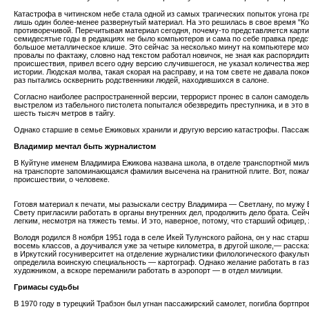
Катастрофа в читинском небе стала одной из самых трагических попыток угона гр
лишь один более-менее развернутый материал. На это решилась в свое время "Ком
противоречивой. Перечитывая материал сегодня, почему-то представляется картин
семидесятые годы в редакциях не было компьютеров и сама по себе правка предс
большое металлическое клише. Это сейчас за несколько минут на компьютере мож
провалы по фактажу, словно над текстом работал новичок, не зная как распоряди
происшествия, привел всего одну версию случившегося, не указал количества жерт
истории. Людская молва, такая скорая на расправу, и на том свете не давала по
раз пытались осквернить родственники людей, находившихся в салоне.
Согласно наиболее распространенной версии, террорист пронес в салон самодел
выстрелом из табельного пистолета попытался обезвредить преступника, и в это
шесть тысяч метров в тайгу.
Однако старшие в семье Ежиковых хранили и другую версию катастрофы. Пассажир
Владимир мечтал быть журналистом
В Куйтуне именем Владимира Ежикова названа школа, в отделе транспортной мил
на транспорте запоминающаяся фамилия высечена на гранитной плите. Вот, пожалуй
происшествии, о человеке.
Готовя материал к печати, мы разыскали сестру Владимира — Светлану, по мужу 
Свету пригласили работать в органы внутренних дел, продолжить дело брата. Се
легким, несмотря на тяжесть темы. И это, наверное, потому, что старший офицер,
Володя родился 8 ноября 1951 года в селе Икей Тулунского района, он у нас стар
восемь классов, а доучивался уже за четыре километра, в другой школе,— расс
в Иркутский госуниверситет на отделение журналистики филологического факульте
определила воинскую специальность — картограф. Однако желание работать в газ
художником, а вскоре переманили работать в аэропорт — в отдел милиции.
Гримасы судьбы
В 1970 году в турецкий Трабзон был угнан пассажирский самолет, погибла бортпр