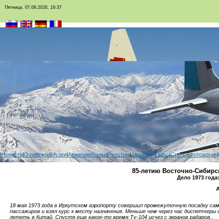
Пятница, 07.08.2026, 19:37
|
Новости
|
О проекте
|
Музеи
|
Авиапамятники
|
Реестры
|
Авиация в кино
|
Статьи
|
Фотоархив
|
85-летию Восточно-Сибирск
Дело 1973 года
18 мая 1973 года в Иркутском аэропорту совершил промежуточную посадку са
пассажиров и взял курс к месту назначения. Меньше чем через час диспетчеры
лететь в Китай. Спустя еще какое-то время Ту-104 исчез с экранов радаров...