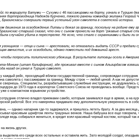
рейс по маршруту Батуми — Сухуми с 46 пассажирами на борту, угнали в Турцию дв
етняя бортпроводница Надежда Курченко, тяжело ранены командир экипажа Георгий 
ы, Бразинскасы совершили первый успешный угон самолета в советской истории.
том движения за освобождение Литвы и бежал за границу, поскольку на родине ему 
 Бразинскас-старший сказал, что они с сыном пронесли на борт "ржавые старые ст
ыла случайно убита в перестрелке. Не ясно, что стало с охранниками и были ли он
м угонщиков — отца и сына — арестовали, но отказались выдать СССР и предали су
бщая амнистия, и их освободили, однако поместили под домашний арест.
, чтобы попросить политического убежища. В результате литовцы осели в Америке
анта-Монике (штат Калифорния), где проживал вместе с сыном Альгирдасом взявш
да назад он угнал в Турцию самолет.
у каждый рейс, проходящий вблизи государственной границы, сопровождал сотрудник 
а самолета с пассажирами за границу. Между строк — любой ценой. А как не допустит
 не свернешь. Специалисты, разрабатывавшие служебные инструкции, не додумались 
едура до 1973 года в аэропортах Советского Союза не проводилась вообще. Предста
я уже о компактном взрывном устройстве.
сотрудник отлично владел приемами самбо, которым занимался еще в армии, а на кур
рской работой. Все это наверняка придавало ему дополнительную уверенность в соб
а, — однако напарник где-то задержался, и пришлось лететь брату. А за два месяца д
исывал красивым шрифтом ленты траурных венков. Наша бабушка все еще говорила, ч
олодя ведь собирался жениться, в кредит взял красивый черный костюм, который так 
на жизнь других.
ьба выделила его среди всех остальных и оставила жить. Зато молодой солдат, опазды