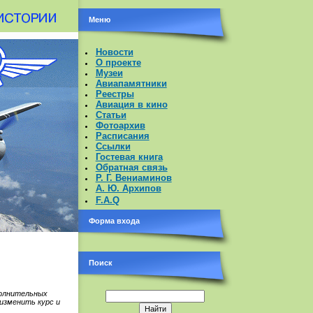
Меню
Новости
О проекте
Музеи
Авиапамятники
Реестры
Авиация в кино
Статьи
Фотоархив
Расписания
Ссылки
Гостевая книга
Обратная связь
Р. Г. Вениаминов
А. Ю. Архипов
F.A.Q
Форма входа
Поиск
полнительных
изменить курс и