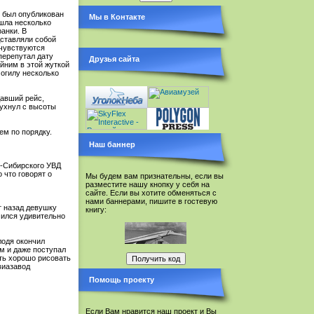
е был опубликован
Мы в Контакте
ышла несколько
анки. В
дставляли собой
 чувствуются
перепутал дату
Друзья сайта
айним в этой жуткой
могилу несколько
давший рейс,
рухнул с высоты
ем по порядку.
Наш баннер
о-Сибирского УВД
 что говорят о
Мы будем вам признательны, если вы
разместите нашу кнопку у себя на
сайте. Если вы хотите обменяться с
нами баннерами, пишите в гостевую
т назад девушку
книгу:
чился удивительно
лодя окончил
м и даже поступал
сть хорошо рисовать
виазавод
Помощь проекту
Если Вам нравится наш проект и Вы