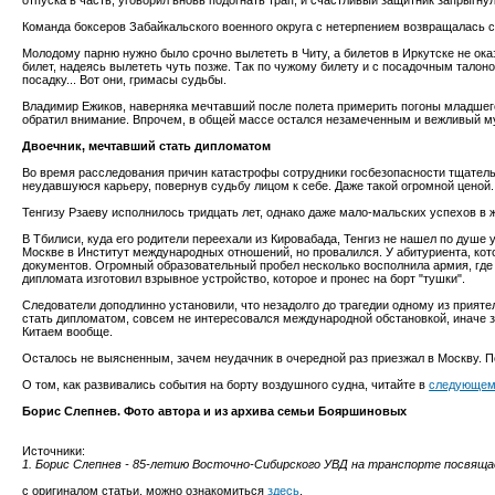
отпуска в часть, уговорил вновь подогнать трап, и счастливый защитник запрыгнул
Команда боксеров Забайкальского военного округа с нетерпением возвращалась 
Молодому парню нужно было срочно вылететь в Читу, а билетов в Иркутске не ока
билет, надеясь вылететь чуть позже. Так по чужому билету и с посадочным талон
посадку... Вот они, гримасы судьбы.
Владимир Ежиков, наверняка мечтавший после полета примерить погоны младшего 
обратил внимание. Впрочем, в общей массе остался незамеченным и вежливый му
Двоечник, мечтавший стать дипломатом
Во время расследования причин катастрофы сотрудники госбезопасности тщательн
неудавшуюся карьеру, повернув судьбу лицом к себе. Даже такой огромной ценой.
Тенгизу Рзаеву исполнилось тридцать лет, однако даже мало-мальских успехов в ж
В Тбилиси, куда его родители переехали из Кировабада, Тенгиз не нашел по душе
Москве в Институт международных отношений, но провалился. У абитуриента, кото
документов. Огромный образовательный пробел несколько восполнила армия, где 
дипломата изготовил взрывное устройство, которое и пронес на борт "тушки".
Следователи доподлинно установили, что незадолго до трагедии одному из прияте
стать дипломатом, совсем не интересовался международной обстановкой, иначе 
Китаем вообще.
Осталось не выясненным, зачем неудачник в очередной раз приезжал в Москву. П
О том, как развивались события на борту воздушного судна, читайте в
следующем
Борис Слепнев. Фото автора и из архива семьи Бояршиновых
Источники:
1. Борис Слепнев - 85-летию Восточно-Сибирского УВД на транспорте посвящае
с оригиналом статьи, можно ознакомиться
здесь
.