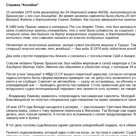
Справка "Копейки"
15 октября 1970 года авиалайнер Ан-24 (бортовой номер 46256), выполнявший 
Бразинскас и его сын Альгирдас. Во время захвата самолета была убита 20-л
Валерий Фадеев и бортинженер Оганес Бабаян. Как писали американские газет
В 1980 году Пранас заявил в интервью The Los Angeles Times, что был активис
казнь (советские газеты утверждали, что у него была судимость за хищение).
открыли огонь два бывших на борту вооруженных охранника, а бортпроводница б
кончилось тем, что самолет оказался во власти воздушных пиратов.
Несмотря на полученные ранения, экипаж сумел посадить машину в Турции. Та
старший получил восемь лет, младший — два года. В 1974 году подоспела всео
Два года спустя террористы бежали и связались с посольством США в Анкаре
Совсем недавно Пранас Бразинскас был найден мертвым в своей квартире в С
Альберто Виктор Уайт. Именно его обвиняют в убийстве отца, с которым 34 го
После угона "аннушки" в МВД СССР вышел секретный циркуляр, согласно котором
задача которого была сформулирована примерно так: не допустить возможного угон
никто и не сообщал. Самолет не автомобиль — сразу не остановишь, на обочину
упреждающий шаг — проводить досмотр пассажиров. Столь привычная для нас проц
воздушного судна потенциальный террорист мог пронести хоть пулемет, не говор
...Владимиру Ежикову нравилось сопровождать пассажирские самолеты. Молодой 
Благовещенске он получил специальное удостоверение на право заниматься трене
18 мая 1973 года Володя находился в резерве, — рассказывает Светлана Михайловн
умерла мама, семья к тому времени переехала в Жигалово. Так Володя сам подп
делать, мол, плохая примета. А потом все вспоминала о своем предупреждении. В
завернутым в бумагу.
В тот день госпожа судьбинушка одним сделала шикарнейший подарок, но в обмен 
Пьяного подполковника, который едва стоял на ногах, не пустили в самолет. Суд