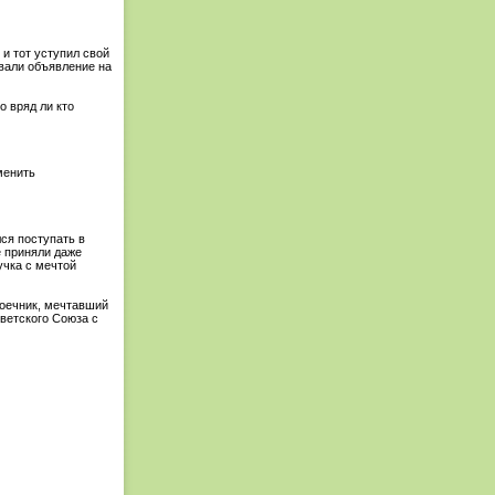
 и тот уступил свой
евали объявление на
о вряд ли кто
менить
ся поступать в
е приняли даже
учка с мечтой
воечник, мечтавший
ветского Союза с