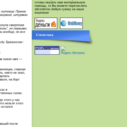
готовы оказать нам материальную
помощь, то Вы можете перечислить
абсолютно любую сумму на наши
а литовца: Пранас
кошельки:
Чахракия, штурман
грозила смертная
волы", но первыми
и вообще, но все
Статистика
ду. Бразинскас-
.
им новое имя —
милиции, главная
ь, никто не знал,
сделать
вьте, на борт
сах в
ственных силах.
о этого у нас
то нельзя этого
и остался
вавший после