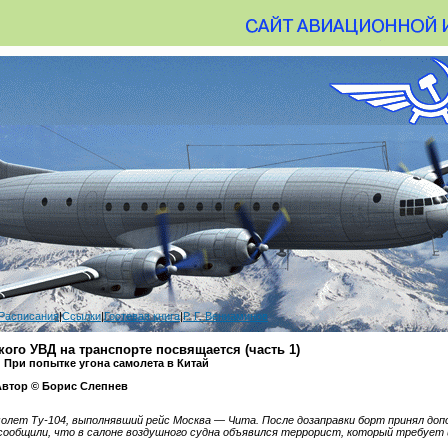
Расписания
|
Ссылки
|
Гостевая книга
|
Р. Г. Вениаминов
ого УВД на транспорте посвящается (часть 1)
: При попытке угона самолета в Китай
Автор © Борис Слепнев
молет Ту-104, выполнявший рейс Москва — Чита. После дозаправки борт принял до
 сообщили, что в салоне воздушного судна объявился террорист, который требует 