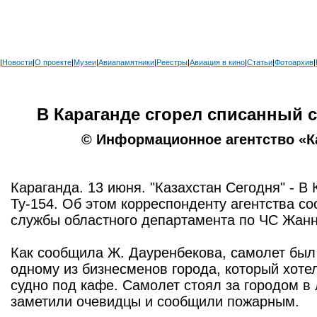
|
Новости
|
О проекте
|
Музеи
|
Авиапамятники
|
Реестры
|
Авиация в кино
|
Статьи
|
Фотоархив
|
В Караганде сгорел списанный с
© Информационное агентство «К
Караганда. 13 июня. "Казахстан Сегодня" - В
Ту-154. Об этом корреспонденту агентства с
службы областного департамента по ЧС Жанн
Как сообщила Ж. Дауренбекова, самолет был
одному из бизнесменов города, который хоте
судно под кафе. Самолет стоял за городом в 
заметили очевидцы и сообщили пожарным.