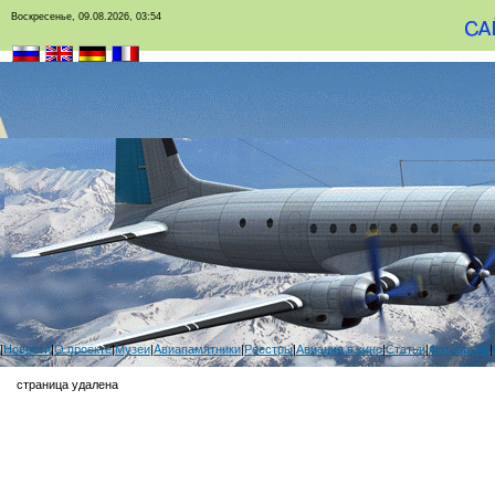
Воскресенье, 09.08.2026, 03:54
|
Новости
|
О проекте
|
Музеи
|
Авиапамятники
|
Реестры
|
Авиация в кино
|
Статьи
|
Фотоархив
|
страница удалена