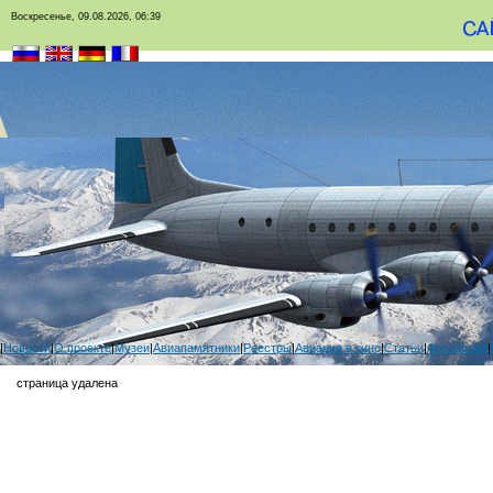
Воскресенье, 09.08.2026, 06:39
|
Новости
|
О проекте
|
Музеи
|
Авиапамятники
|
Реестры
|
Авиация в кино
|
Статьи
|
Фотоархив
|
страница удалена