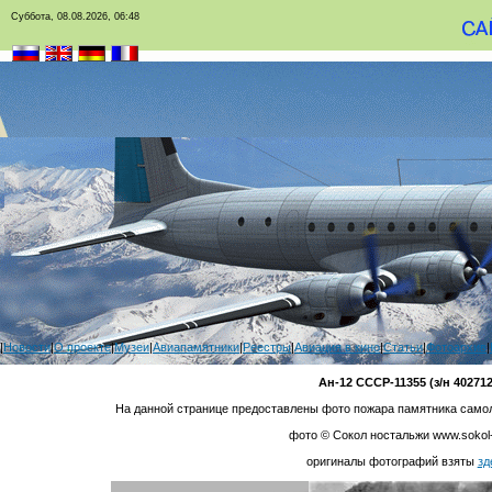
Суббота, 08.08.2026, 06:48
|
Новости
|
О проекте
|
Музеи
|
Авиапамятники
|
Реестры
|
Авиация в кино
|
Статьи
|
Фотоархив
|
Ан-12 СССР-11355 (з/н 402712
На данной странице предоставлены фото пожара памятника самол
фото © Сокол ностальжи www.sokol-
оригиналы фотографий взяты
зд