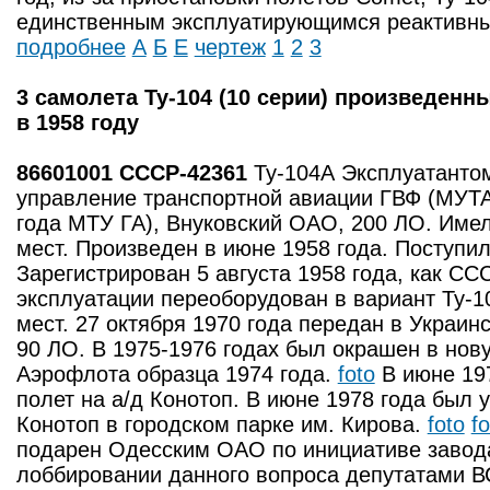
единственным эксплуатирующимся реактивны
подробнее
А
Б
Е
чертеж
1
2
3
3 самолета Ту-104 (10 серии) произведенн
в 1958 году
86601001 CCCP-42361
Ту-104А Эксплуатанто
управление транспортной авиации ГВФ (МУТА
года МТУ ГА), Внуковский ОАО, 200 ЛО. Имел
мест. Произведен в июне 1958 года. Поступил
Зарегистрирован 5 августа 1958 года, как СС
эксплуатации переоборудован в вариант Ту-1
мест. 27 октября 1970 года передан в Украин
90 ЛО. В 1975-1976 годах был окрашен в нов
Аэрофлота образца 1974 года.
foto
В июне 19
полет на а/д Конотоп. В июне 1978 года был у
Конотоп в городском парке им. Кирова.
foto
fo
подарен Одесским ОАО по инициативе завода
лоббировании данного вопроса депутатами ВС