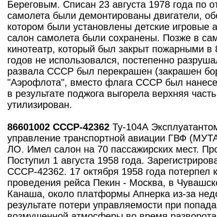
Береговым. Списан 23 августа 1978 года по о
самолета были демонтированы двигатели, обо
котором были установлены детские игровые 
салон самолета были сохранены. Позже в сам
кинотеатр, который был закрыт пожарными в 
годов не использовался, постепенно разруш
развала СССР был перекрашен (закрашен бо
"Аэрофлота", вместо флага СССР был нанесен
в результате поджога выгорела верхняя част
утилизирован.
86601002 CCCP-42362
Ту-104А Эксплуатанто
управление транспортной авиации ГВФ (МУТА
ЛО. Имел салон на 70 пассажирских мест. Пр
Поступил 1 августа 1958 года. Зарегистрирова
СССР-42362. 17 октября 1958 года потерпел 
проведения рейса Пекин - Москва, в Чувашск
Канаша, около платформы Апнерка из-за недо
результате потери управляемости при попада
возмущенной атмосферы во время разворота