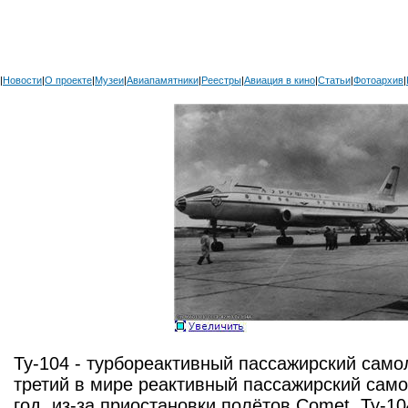
|
Новости
|
О проекте
|
Музеи
|
Авиапамятники
|
Реестры
|
Авиация в кино
|
Статьи
|
Фотоархив
|
Ту-104 - турбореактивный пассажирский само
третий в мире реактивный пассажирский самол
год, из-за приостановки полётов Comet, Ту-1