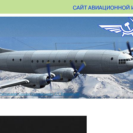
Расписания
|
Ссылки
|
Гостевая книга
|
Р. Г. Вениаминов