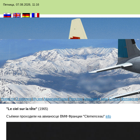
Пятница, 07.08.2026, 11:16
|
Новости
|
О проекте
|
Музеи
|
Авиапамятники
|
Реестры
|
Авиация в кино
|
Статьи
|
Фотоархив
|
"Le ciel sur la tête"
(1965)
Съёмки проходили на авианосце ВМФ Франции "Clemenceau"
info