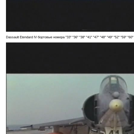
Dassault Etendard IV бортовые номера "33" "36" "38" "41" "47" "48" "49" "52" "59" "60" 