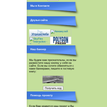
Мы в Контакте
Друзья сайта
Наш баннер
Мы будем вам признательны, если вы
разместите нашу кнопку у себя на
сайте. Если вы хотите обменяться с
нами баннерами, пишите в гостевую
книгу:
Помощь проекту
Если Вам нравится наш проект и Вы