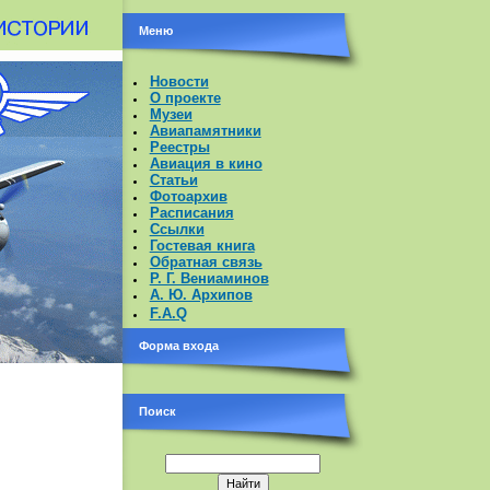
Меню
Новости
О проекте
Музеи
Авиапамятники
Реестры
Авиация в кино
Статьи
Фотоархив
Расписания
Ссылки
Гостевая книга
Обратная связь
Р. Г. Вениаминов
А. Ю. Архипов
F.A.Q
Форма входа
Поиск