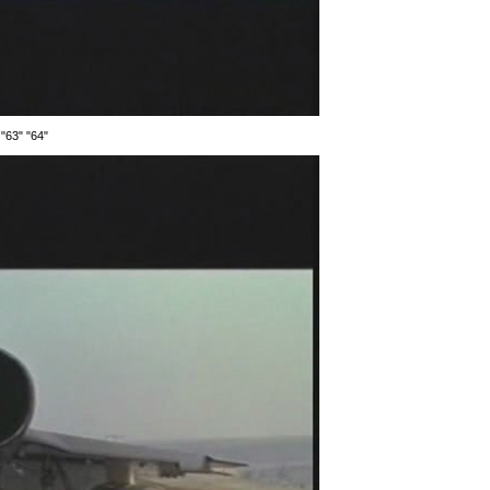
"63" "64"