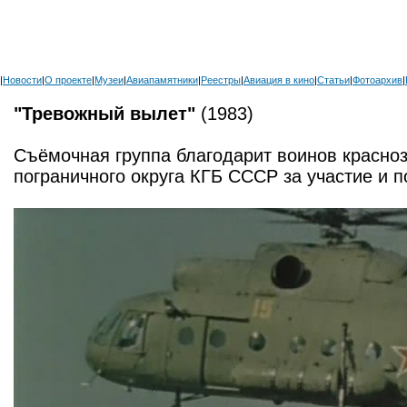
|
Новости
|
О проекте
|
Музеи
|
Авиапамятники
|
Реестры
|
Авиация в кино
|
Статьи
|
Фотоархив
|
"Тревожный вылет"
(1983)
Съёмочная группа благодарит воинов красно
пограничного округа КГБ СССР за участие и 