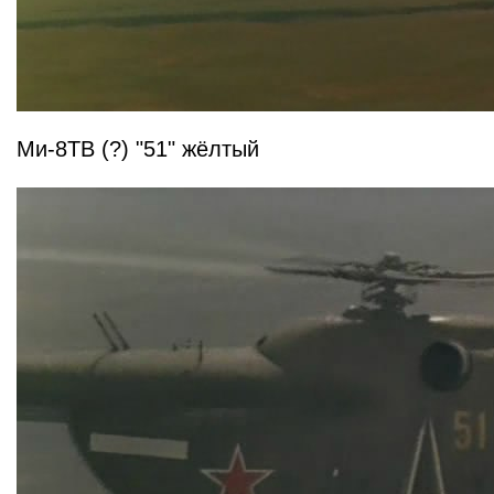
Ми-8ТВ (?) "51" жёлтый