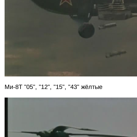
Ми-8Т "05", "12", "15", "43" жёлтые