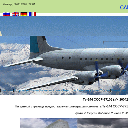
Четверг, 06.08.2026, 22:04
|
Новости
|
О проекте
|
Музеи
|
Авиапамятники
|
Реестры
|
Авиация в кино
|
Статьи
|
Фотоархив
|
Ту-144 СССР-77108 (з/н 10042
На данной странице предоставлены фотографии самолета Ту-144 СССР-77
фото © Сергей Лобанов 2 июля 2012