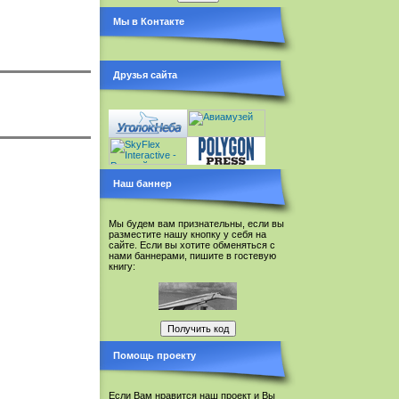
Мы в Контакте
Друзья сайта
Наш баннер
Мы будем вам признательны, если вы
разместите нашу кнопку у себя на
сайте. Если вы хотите обменяться с
нами баннерами, пишите в гостевую
книгу:
Помощь проекту
Если Вам нравится наш проект и Вы