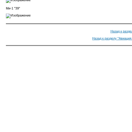
Ми-1 "39"
Назад к разде
Назад к разделу "Авиация