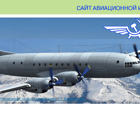
Расписания
|
Ссылки
|
Гостевая книга
|
Р. Г. Вениаминов