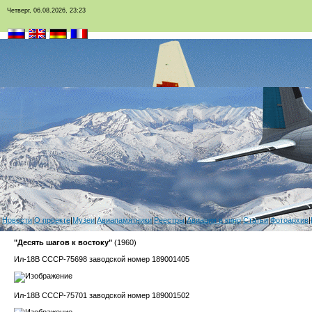
Четверг, 06.08.2026, 23:23
|
Новости
|
О проекте
|
Музеи
|
Авиапамятники
|
Реестры
|
Авиация в кино
|
Статьи
|
Фотоархив
|
"Десять шагов к востоку"
(1960)
Ил-18В СССР-75698 заводской номер 189001405
Ил-18В СССР-75701 заводской номер 189001502