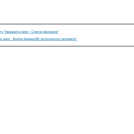
лу "Авиация в кино - Список фильмов"
 в кино - Выбор фирмы/КБ летательного аппарата"