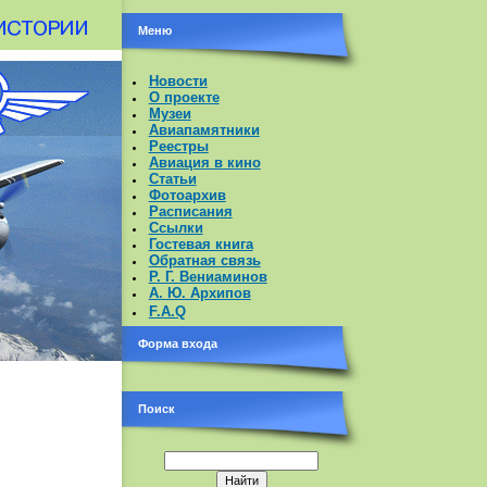
Меню
Новости
О проекте
Музеи
Авиапамятники
Реестры
Авиация в кино
Статьи
Фотоархив
Расписания
Ссылки
Гостевая книга
Обратная связь
Р. Г. Вениаминов
А. Ю. Архипов
F.A.Q
Форма входа
Поиск