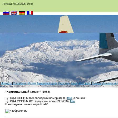
Пятница, 07.08.2026, 00:56
|
Новости
|
О проекте
|
Музеи
|
Авиапамятники
|
Реестры
|
Авиация в кино
|
Статьи
|
Фотоархив
|
"Криминальный талант"
(1988)
Ту-134А СССР-65020 заводской номер 48380
foto
, а за ним -
Ту-134А СССР-65811 заводской номер 3352202
foto
И на заднем плане - пара Ил-86