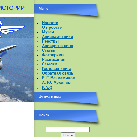
Меню
Новости
О проекте
Музеи
Авиапамятники
Реестры
Авиация в кино
Статьи
Фотоархив
Расписания
Ссылки
Гостевая книга
Обратная связь
Р. Г. Вениаминов
А. Ю. Архипов
F.A.Q
Форма входа
Поиск