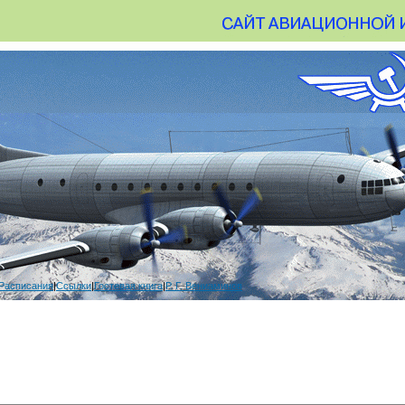
Расписания
|
Ссылки
|
Гостевая книга
|
Р. Г. Вениаминов