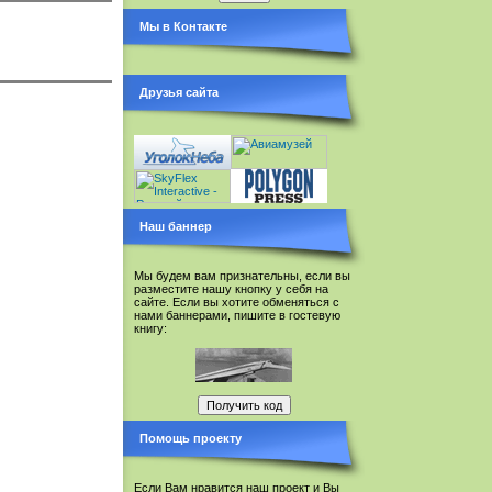
Мы в Контакте
Друзья сайта
Наш баннер
Мы будем вам признательны, если вы
разместите нашу кнопку у себя на
сайте. Если вы хотите обменяться с
нами баннерами, пишите в гостевую
книгу:
Помощь проекту
Если Вам нравится наш проект и Вы