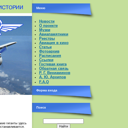
Меню
Новости
О проекте
Музеи
Авиапамятники
Реестры
Авиация в кино
Статьи
Фотоархив
Расписания
Ссылки
Гостевая книга
Обратная связь
Р. Г. Вениаминов
А. Ю. Архипов
F.A.Q
Форма входа
Поиск
кие гиганты здесь
останавливается.