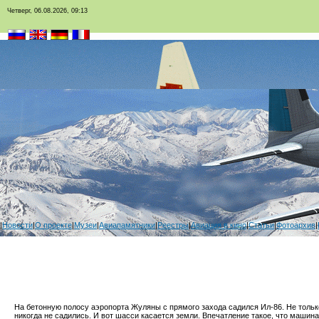
Четверг, 06.08.2026, 09:13
|
Новости
|
О проекте
|
Музеи
|
Авиапамятники
|
Реестры
|
Авиация в кино
|
Статьи
|
Фотоархив
|
На бетонную полосу аэропорта Жуляны с прямого захода садился Ил-86. Не тольк
никогда не садились. И вот шасси касается земли. Впечатление такое, что машина