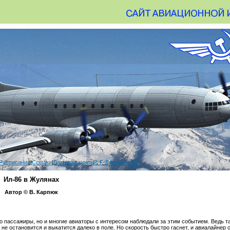
Расписания
|
Ссылки
|
Гостевая книга
|
Р. Г. Вениаминов
Ил-86 в Жулянах
Автор © В. Карпюк
о пассажиры, но и многие авиаторы с интересом наблюдали за этим событием. Ведь та
 не остановится и выкатится далеко в поле. Но скорость быстро гаснет, и авиалайнер 