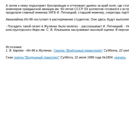
А затем к нему подъезжает буксировщик и оттягивает далеко за край поля, где с
инженеров гражданской авиации им. 60-летия СССР. Её коллектив готовился к вст
проделали главный инженер УАТБ И. Пятницкий, старший инженер, секретарь парт
Авиалайнер Ил-86 поступает в распоряжение студентов. Они здесь будут выполнят
- Посадить такой гигант в Жулянах было нелегко. - рассказывает И. Пятницкий. - 
конструкторского бюро им. С. В. Ильюшина заслуживает высокой оценки. В персп
Источники:
1. В. Карпюк - Ил-86 в Жулянах.
Газета "Воздушный транспорт"
Суббота, 22 июл
Скан
газеты "Воздушный транспорт"
Суббота, 22 июля 1989 года №1804.
скачать