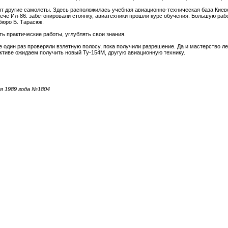
тоят другие самолеты. Здесь расположилась учебная авиационно-техническая база Киев
рече Ил-86: забетонировали стоянку, авиатехники прошли курс обучения. Большую рабо
бюро Б. Тарасюк.
ь практические работы, углублять свои знания.
Не один раз проверяли взлетную полосу, пока получили разрешение. Да и мастерство ле
ективе ожидаем получить новый Ту-154М, другую авиационную технику.
я 1989 года №1804