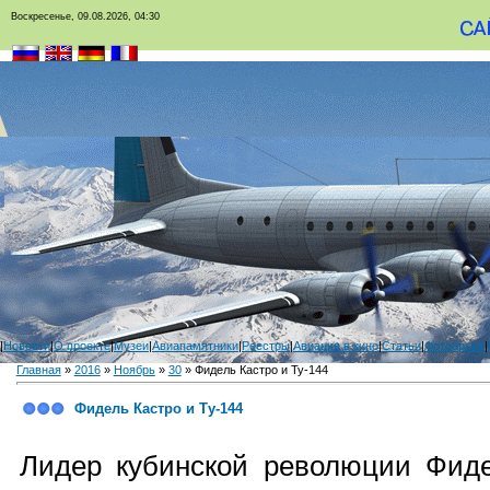
Воскресенье, 09.08.2026, 04:30
|
Новости
|
О проекте
|
Музеи
|
Авиапамятники
|
Реестры
|
Авиация в кино
|
Статьи
|
Фотоархив
|
Главная
»
2016
»
Ноябрь
»
30
» Фидель Кастро и Ту-144
Фидель Кастро и Ту-144
Лидер кубинской революции Фид