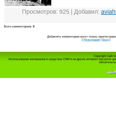
Просмотров
: 925 |
Добавил
:
aviah
Всего комментариев
:
0
Добавлять комментарии могут только зарегистриро
[
Регистрация
|
Вход
]
Copyright Сайт 
Использование материалов в средствах СМИ и на других интернет-ресурсах до
обязательна