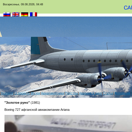
Воскресенье, 09.08.2026, 04:48
|
Новости
|
О проекте
|
Музеи
|
Авиапамятники
|
Реестры
|
Авиация в кино
|
Статьи
|
Фотоархив
|
"Золотое руно"
(1981)
Boeing 727 афганской авиакомпании Ariana