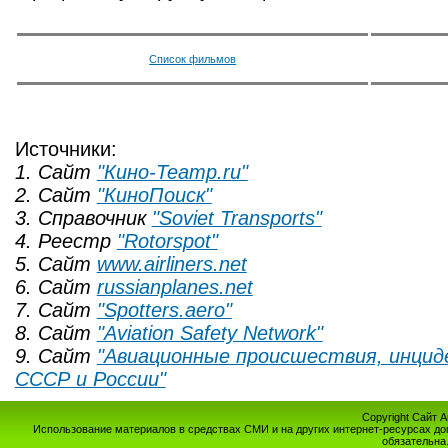
Список фильмов
Источники:
1. Сайт
"Кино-Театр.ru"
2. Сайт
"КиноПоиск"
3. Справочник
"Soviet Transports"
4. Реестр
"Rotorspot"
5. Сайт
www.airliners.net
6. Сайт
russianplanes.net
7. Сайт
"Spotters.aero"
8. Сайт
"Aviation Safety Network"
9. Сайт
"Авиационные происшествия, инци
СССР и России"
Copyright Сайт 
Использование материалов в средствах СМИ и на других интернет-ресурсах до
обязательна