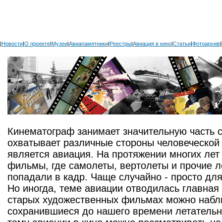
|
Новости
|
О проекте
|
Музеи
|
Авиапамятники
|
Реестры
|
Авиация в кино
|
Статьи
|
Фотоархив
|
Кинематограф занимает значительную часть 
охватывает различные стороны человеческой 
является авиация. На протяжении многих ле
фильмы, где самолеты, вертолеты и прочие 
попадали в кадр. Чаще случайно - просто дл
Но иногда, теме авиации отводилась главная 
старых художественных фильмах можно набл
сохранившиеся до нашего времени летательн