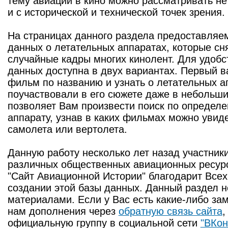
тему авиации в кино можно рассматривать не
и с исторической и технической точек зрения.
На страницах данного раздела предоставля
данных о летательных аппаратах, которые сн
случайные кадры многих кинолент. Для удобс
данных доступна в двух вариантах. Первый в
фильм по названию и узнать о летательных а
поучаствовали в его сюжете даже в небольши
позволяет Вам произвести поиск по определ
аппарату, узнав в каких фильмах можно увид
самолета или вертолета.
Данную работу несколько лет назад участник
различных общественных авиационных ресурс
"Сайт Авиационной Истории" благодарит Всех 
создании этой базы данных. Данный раздел 
материалами. Если у Вас есть какие-либо за
нам дополнения через
обратную связь сайта
,
официальную группу в социальной сети
"ВКон