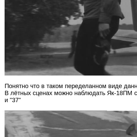
Понятно что в таком переделанном виде дан
В лётных сценах можно наблюдать Як-18ПМ с
и "37"