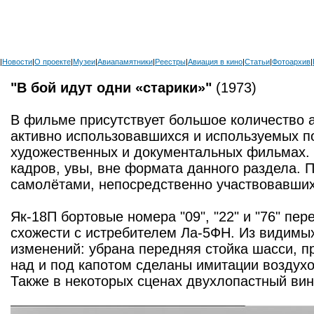
|
Новости
|
О проекте
|
Музеи
|
Авиапамятники
|
Реестры
|
Авиация в кино
|
Статьи
|
Фотоархив
|
"В бой идут одни «старики»"
(1973)
В фильме присутствует большое количество а
активно использовавшихся и используемых по
художественных и документальных фильмах. 
кадров, увы, вне формата данного раздела. 
самолётами, непосредственно участвовавших
Як-18П бортовые номера "09", "22" и "76" п
схожести с истребителем Ла-5ФН. Из видимы
изменений: убрана передняя стойка шасси, п
над и под капотом сделаны имитации воздухо
Также в некоторых сценах двухлопастный ви