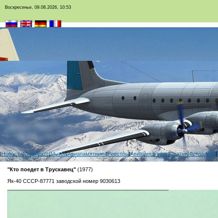
Воскресенье, 09.08.2026, 10:53
|
Новости
|
О проекте
|
Музеи
|
Авиапамятники
|
Реестры
|
Авиация в кино
|
Статьи
|
Фотоархив
|
"Кто поедет в Трускавец"
(1977)
Як-40 СССР-87771 заводской номер 9030613