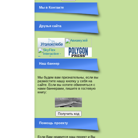
Мы в Контакте
Друзья сайта
Наш баннер
Мы будем вам признательны, если вы
разместите нашу кнопку у себя на
сайте. Если вы хотите обменяться с
нами баннерами, пишите в гостевую
книгу:
Помощь проекту
Если Вам нравится наш проект и Вы