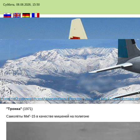
Суббота, 08.08.2026, 15:50
|
Новости
|
О проекте
|
Музеи
|
Авиапамятники
|
Реестры
|
Авиация в кино
|
Статьи
|
Фотоархив
|
"Тронка"
(1971)
Самолёты МиГ-15 в качестве мишеней на полигоне