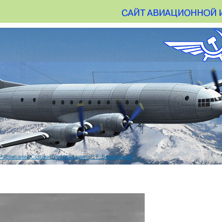
Расписания
|
Ссылки
|
Гостевая книга
|
Р. Г. Вениаминов