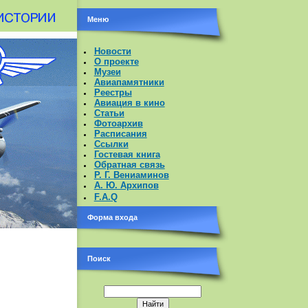
Меню
Новости
О проекте
Музеи
Авиапамятники
Реестры
Авиация в кино
Статьи
Фотоархив
Расписания
Ссылки
Гостевая книга
Обратная связь
Р. Г. Вениаминов
А. Ю. Архипов
F.A.Q
Форма входа
Поиск