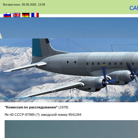
Воскресенье, 09.08.2026, 13:09
|
Новости
|
О проекте
|
Музеи
|
Авиапамятники
|
Реестры
|
Авиация в кино
|
Статьи
|
Фотоархив
|
"Комиссия по расследованию"
(1978)
Як-40 СССР-87989 (?) заводской номер 9541344