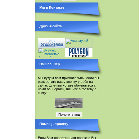
Мы в Контакте
Друзья сайта
Наш баннер
Мы будем вам признательны, если вы
разместите нашу кнопку у себя на
сайте. Если вы хотите обменяться с
нами баннерами, пишите в гостевую
книгу:
Помощь проекту
Если Вам нравится наш проект и Вы