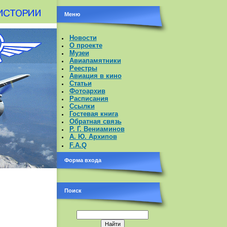
Меню
Новости
О проекте
Музеи
Авиапамятники
Реестры
Авиация в кино
Статьи
Фотоархив
Расписания
Ссылки
Гостевая книга
Обратная связь
Р. Г. Вениаминов
А. Ю. Архипов
F.A.Q
Форма входа
Поиск