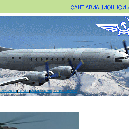
Расписания
|
Ссылки
|
Гостевая книга
|
Р. Г. Вениаминов