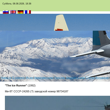
Суббота, 08.08.2026, 18:36
|
Новости
|
О проекте
|
Музеи
|
Авиапамятники
|
Реестры
|
Авиация в кино
|
Статьи
|
Фотоархив
|
"The Ice Runner"
(1992)
Ми-8Т СССР-24265 (?) заводской номер 98734187