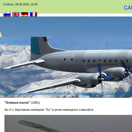
Суббота, 08.08.2026, 16:45
|
Новости
|
О проекте
|
Музеи
|
Авиапамятники
|
Реестры
|
Авиация в кино
|
Статьи
|
Фотоархив
|
"Оленья охота"
(1981)
Ан-2 с бортовым номером "2u" в роли немецкого самолёта