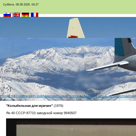
Суббота, 08.08.2026, 04:27
|
Новости
|
О проекте
|
Музеи
|
Авиапамятники
|
Реестры
|
Авиация в кино
|
Статьи
|
Фотоархив
|
"Колыбельная для мужчин"
(1976)
Як-40 СССР-87710 заводской номер 9940507