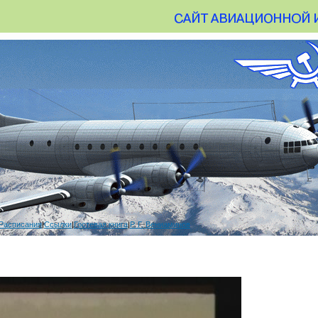
Расписания
|
Ссылки
|
Гостевая книга
|
Р. Г. Вениаминов