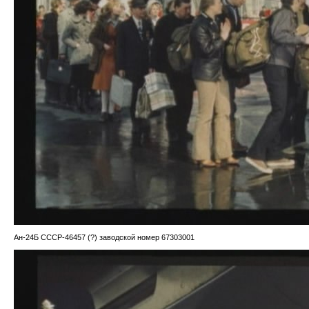
Ан-24Б СССР-46457 (?) заводской номер 67303001