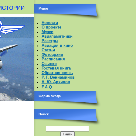
Меню
Новости
О проекте
Музеи
Авиапамятники
Реестры
Авиация в кино
Статьи
Фотоархив
Расписания
Ссылки
Гостевая книга
Обратная связь
Р. Г. Вениаминов
А. Ю. Архипов
F.A.Q
Форма входа
Поиск