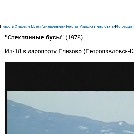
|
Новости
|
О проекте
|
Музеи
|
Авиапамятники
|
Реестры
|
Авиация в кино
|
Статьи
|
Фотоархив
|
"Стеклянные бусы"
(1978)
Ил-18 в аэропорту Елизово (Петропавловск-К