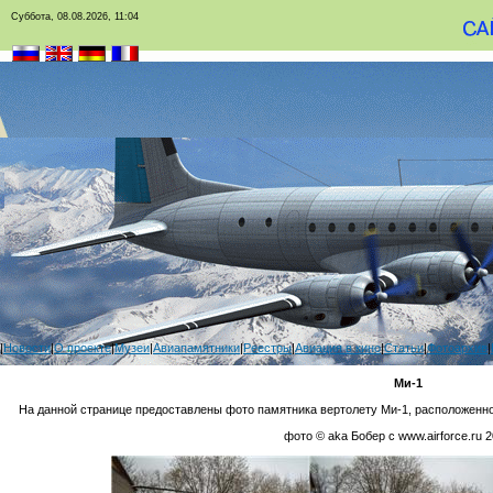
Суббота, 08.08.2026, 11:04
|
Новости
|
О проекте
|
Музеи
|
Авиапамятники
|
Реестры
|
Авиация в кино
|
Статьи
|
Фотоархив
|
Ми-1
На данной странице предоставлены фото памятника вертолету Ми-1, расположенно
фото © aka Бобер с www.airforce.ru 2