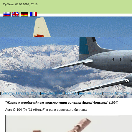
Суббота, 08.08.2026, 07:16
|
Новости
|
О проекте
|
Музеи
|
Авиапамятники
|
Реестры
|
Авиация в кино
|
Статьи
|
Фотоархив
|
"Жизнь и необычайные приключения солдата Ивана Чонкина"
(1994)
Aero C-104 (?) "11 жёлтый" в роли советского биплана