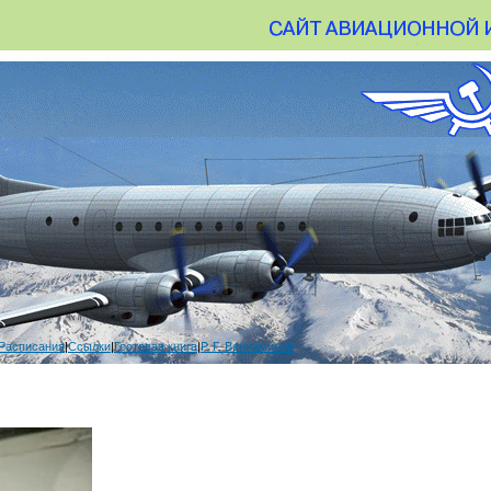
Расписания
|
Ссылки
|
Гостевая книга
|
Р. Г. Вениаминов