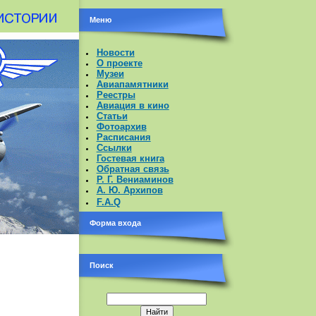
Меню
Новости
О проекте
Музеи
Авиапамятники
Реестры
Авиация в кино
Статьи
Фотоархив
Расписания
Ссылки
Гостевая книга
Обратная связь
Р. Г. Вениаминов
А. Ю. Архипов
F.A.Q
Форма входа
Поиск