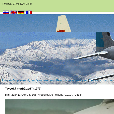
Пятница, 07.08.2026, 18:34
|
Новости
|
О проекте
|
Музеи
|
Авиапамятники
|
Реестры
|
Авиация в кино
|
Статьи
|
Фотоархив
|
"Vysoká modrá zeď"
(1973)
МиГ-21Ф-13 (Aero S-106 ?) бортовые номера "1012", "0414"