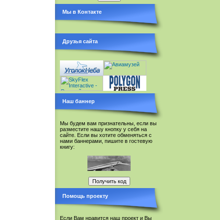
Мы в Контакте
Друзья сайта
Наш баннер
Мы будем вам признательны, если вы
разместите нашу кнопку у себя на
сайте. Если вы хотите обменяться с
нами баннерами, пишите в гостевую
книгу:
Помощь проекту
Если Вам нравится наш проект и Вы