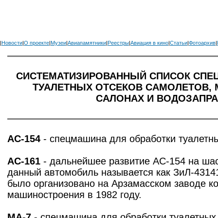
|
Новости
|
О проекте
|
Музеи
|
Авиапамятники
|
Реестры
|
Авиация в кино
|
Статьи
|
Фотоархив
|
СИСТЕМАТИЗИРОВАННЫЙ СПИСОК СПЕ
ТУАЛЕТНЫХ ОТСЕКОВ САМОЛЕТОВ, 
САЛОНАХ И ВОДОЗАПР
АС-154
- спецмашина для обработки туалетны
АС-161
- дальнейшее развитие АС-154 на шас
данный автомобиль называется как ЗиЛ-4314
было организовано на Арзамасском заводе к
машиностроения в 1982 году.
МА-7
- спецмашина для обработки туалетных