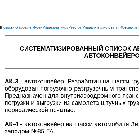
|
Новости
|
О проекте
|
Музеи
|
Авиапамятники
|
Реестры
|
Авиация в кино
|
Статьи
|
Фотоархив
|
СИСТЕМАТИЗИРОВАННЫЙ СПИСОК А
АВТОКОНВЕЙЕРО
АК-3
- автоконвейер. Разработан на шасси гр
оборудован погрузочно-разгрузочным трансп
Предназначен для внутриаэродромного транс
погрузки и выгрузки из самолета штучных груз
периодической печатью.
АК-4
- автоконвейер на шасси автомобиля Зи
заводом №85 ГА.