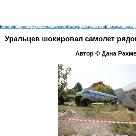
|
Новости
|
О проекте
|
Музеи
|
Авиапамятники
|
Реестры
|
Авиация в кино
|
Статьи
|
Фотоархив
|
Уральцев шокировал самолет рядо
Автор © Дана Рахм