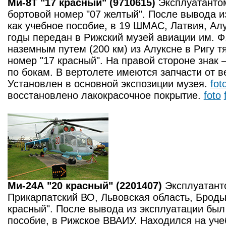
Ми-8Т "17 красный" (9710615)
Эксплуатанто
бортовой номер "07 желтый". После вывода и
как учебное пособие, в 19 ШМАС, Латвия, Алу
годы передан в Рижский музей авиации им. Ф
наземным путем (200 км) из Алуксне в Ригу т
номер "17 красный". На правой стороне знак
по бокам. В вертолете имеются запчасти от в
Установлен в основной экспозиции музея.
fot
восстановлено лакокрасочное покрытие.
foto
Ми-24А "20 красный" (2201407)
Эксплуатант
Прикарпатский ВО, Львовская область, Броды
красный". После вывода из эксплуатации был
пособие, в Рижское ВВАИУ. Находился на уч