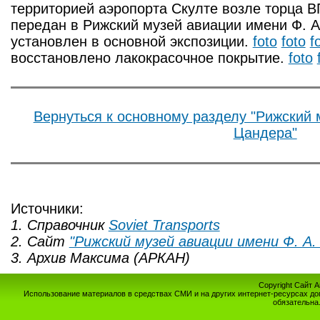
территорией аэропорта Скулте возле торца 
передан в Рижский музей авиации имени Ф. А
установлен в основной экспозиции.
foto
foto
f
восстановлено лакокрасочное покрытие.
foto
Вернуться к основному разделу "Рижский 
Цандера"
Источники:
1. Справочник
Soviet Transports
2. Сайт
"Рижский музей авиации имени Ф. А.
3. Архив Максима (АРКАН)
Copyright Сайт 
Использование материалов в средствах СМИ и на других интернет-ресурсах до
обязательна