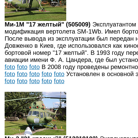
Ми-1М "17 желтый" (505009)
Эксплуатантом
модификация вертолета SM-1Wb. Имел бортов
После вывода из эксплуатации был передан н
Довженко в Киев, где использовался как кин
бортовой номер "17 желтый". В 1993 году пе
авиации имени Ф. А. Цандера, где был устано
foto
foto
foto
В 2008 году проведены ремонтно
foto
foto
foto
foto
foto
Установлен в основной 
foto
foto
foto
foto
foto