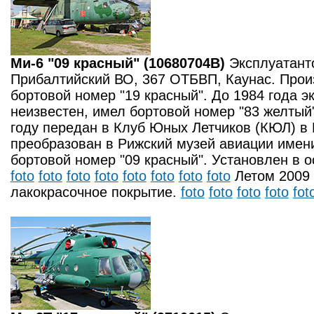
Ми-6 "09 красный" (10680704B)
Эксплуатант
Прибалтийский ВО, 367 ОТБВП, Каунас. Произ
бортовой номер "19 красный". До 1984 года 
неизвестен, имел бортовой номер "83 желтый"
году передан в Клуб Юных Летчиков (КЮЛ) в
преобразован в Рижский музей авиации имени
бортовой номер "09 красный". Установлен в о
foto
foto
foto
foto
foto
foto
foto
foto
Летом 2009 
лакокрасочное покрытие.
foto
foto
foto
foto
fot