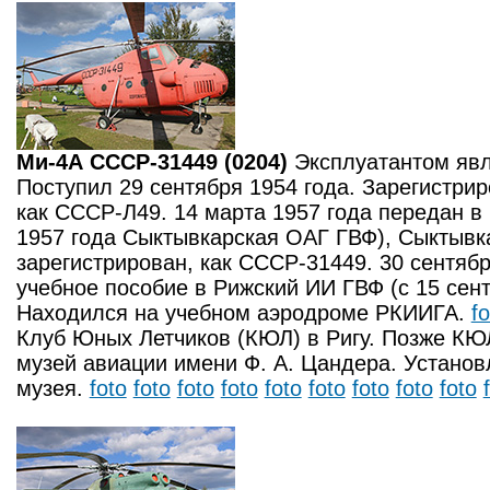
Ми-4А СССР-31449 (0204)
Эксплуатантом явл
Поступил 29 сентября 1954 года. Зарегистрир
как СССР-Л49. 14 марта 1957 года передан в
1957 года Сыктывкарская ОАГ ГВФ), Сыктывка
зарегистрирован, как СССР-31449. 30 сентябр
учебное пособие в Рижский ИИ ГВФ (с 15 сен
Находился на учебном аэродроме РКИИГА.
fo
Клуб Юных Летчиков (КЮЛ) в Ригу. Позже КЮ
музей авиации имени Ф. А. Цандера. Установ
музея.
foto
foto
foto
foto
foto
foto
foto
foto
foto