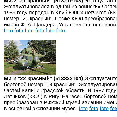
Ми-2 "21 красный" (513219103)
Эксплуатант
Эксплуатировался в одной из воинских часте
1989 году передан в Клуб Юных Летчиков (КЮ
номер "21 красный". Позже КЮЛ преобразова
имени Ф. А. Цандера. Установлен в основной
foto
foto
foto
foto
foto
foto
Ми-2 "22 красный" (513832104)
Эксплуатант
бортовой номер "19 красный". Эксплуатирова
частей Калининградской области. В 1987 год
Летчиков (КЮЛ) в Ригу. Нанесен бортовой но
преобразован в Рижский музей авиации имени
в основной экспозиции музея.
foto
foto
foto
fot