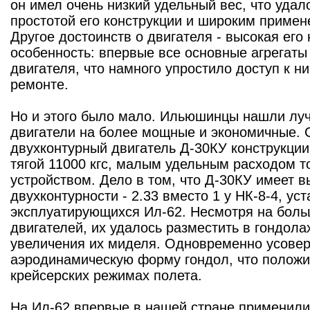
он имел очень низкий удельный вес, что удал
простотой его конструкции и широким примен
Другое достоинств о двигателя - высокая его
особенность: впервые все основные агрегаты
двигателя, что намного упростило доступ к н
ремонте.
Но и этого было мало. Ильюшинцы нашли луч
двигатели на более мощные и экономичные. 
двухконтурный двигатель Д-30КУ конструкции
тягой 11000 кгс, малым удельным расходом 
устройством. Дело в том, что Д-30КУ имеет 
двухконтурности - 2.33 вместо 1 у НК-8-4, ус
эксплуатирующихся Ил-62. Несмотря на бол
двигателей, их удалось разместить в гондолах
увеличения их миделя. Одновременно усове
аэродинамическую форму гондол, что положи
крейсерских режимах полета.
На Ил-62 впервые в нашей стране применили