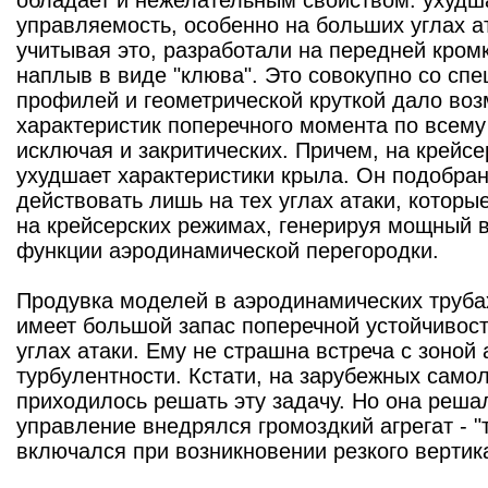
обладает и нежелательным свойством: ухудш
управляемость, особенно на больших углах ат
учитывая это, разработали на передней кром
наплыв в виде "клюва". Это совокупно со с
профилей и геометрической круткой дало во
характеристик поперечного момента по всему 
исключая и закритических. Причем, на крейс
ухудшает характеристики крыла. Он подобран 
действовать лишь на тех углах атаки, котор
на крейсерских режимах, генерируя мощный в
функции аэродинамической перегородки.
Продувка моделей в аэродинамических трубах
имеет большой запас поперечной устойчивост
углах атаки. Ему не страшна встреча с зоной
турбулентности. Кстати, на зарубежных само
приходилось решать эту задачу. Но она реша
управление внедрялся громоздкий агрегат - "
включался при возникновении резкого вертик