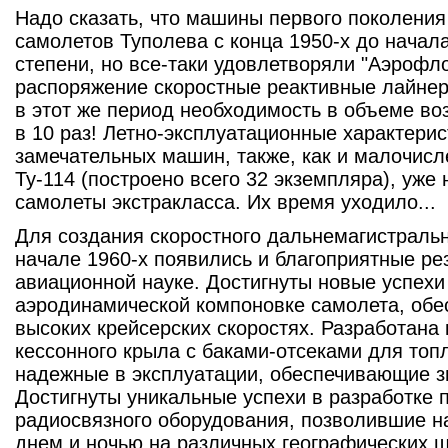
Надо сказать, что машины первого поколения
самолетов Туполева с конца 1950-х до начала
степени, но все-таки удовлетворяли "Аэрофло
распоряжение скоростные реактивные лайнеры
в этот же период необходимость в объеме в
в 10 раз! Летно-эксплуатационные характерис
замечательных машин, также, как и малочис
Ту-114 (построено всего 32 экземпляра), уже
самолеты экстракласса. Их время уходило...
Для создания скоростного дальнемагистральн
начале 1960-х появились и благоприятные ре
авиационной науке. Достигнуты новые успехи
аэродинамической компоновке самолета, об
высоких крейсерских скоростях. Разработана 
кессонного крыла с баками-отсеками для топ
надежные в эксплуатации, обеспечивающие зн
Достигнуты уникальные успехи в разработке 
радиосвязного оборудования, позволившие 
днем и ночью на различных географических ш