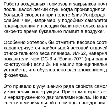
Работа воздушных тормозов и закрылков почт
послышался легкий стук, когда производился
большой скорости при полете близ Уотфорда. 
слабее, чем, например, у подобных самолето
планирования и посадки были настолько малы
какое-то время буквально плывет в воздухе".
Особенно хотелось бы отметить весовое соо
характеризуется наибольшей весовой отдаче
относительного веса планера. Ил-62, наверн
показатели, чем DC-8 и "Боинг-707" (при рав
конструкций) если бы не нашли принципиаль
устройств, что обусловлено расположением д
фюзеляжа.
Это привело к улучшению ряда свойств самоле
утяжелению конструкции. При этом возрастае
и неразгруженного двигателями крыла. Но ве
свести к минимальной с помощью внедрения 