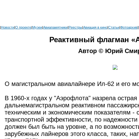
|
Новости
|
О проекте
|
Музеи
|
Авиапамятники
|
Реестры
|
Авиация в кино
|
Статьи
|
Фотоархив
|
Реактивный флагман «
Автор © Юрий Сми
О магистральном авиалайнере Ил-62 и его м
В 1960-х годах у "Аэрофлота" назрела острая
дальнемагистральном реактивном пассажирс
техническим и экономическим показателям - с
транспортной эффективности, по надежности
должен был быть на уровне, а по возможнос
зарубежных лайнеров этого класса, таких, на