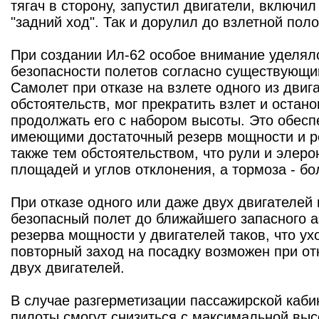
тягач в сторону, запустил двигатели, включил
"задний ход". Так и дорулил до взлетной пол
При создании Ил-62 особое внимание уделял
безопасности полетов согласно существующ
Самолет при отказе на взлете одного из двиг
обстоятельств, мог прекратить взлет и остан
продолжать его с набором высоты. Это обесп
имеющими достаточный резерв мощности и ре
также тем обстоятельством, что рули и эле
площадей и углов отклонения, а тормоза - б
При отказе одного или даже двух двигателей
безопасный полет до ближайшего запасного а
резерва мощности у двигателей таков, что ухо
повторный заход на посадку возможен при отк
двух двигателей.
В случае разгерметизации пассажирской каб
пилоты смогут снизиться с максимальной выс