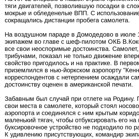
тяги двигателей, позволившую посадки в сло
мокрые и обледенелые ВПП. С использование
сокращались дистанции пробега самолета.
На воздушном параде в Домодедово в июле 1
экипажем во главе с шеф-пилотом ОКБ В.Кок
все свои неоспоримые достоинства. Самолет
трибунами, показал не только движение впере
свойство пригодилось и на практике. В перв
приземлился в нью-йоркском аэропорту "Кенн
корреспондентов с нетерпением осаждали са
достоинству оценен в американской печати.
Забавным был случай при отлете на Родину. 
свои места в самолете, который стоял носово
аэропорта и соединялся с ним крытым корид
маленький тягач, чтобы отбуксировать его на 
буксировочное устройство не подходило по р
К удивлению присутствующих, командир экип