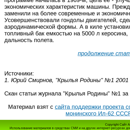
программе началась в 1969-м, цель её - улуч
экономических характеристик машины. Прежде
заменили на более современные и экономичн
Усовершенствовали гондолы двигателей, сде
аэродинамической формы. А в киле установ
топливный бак емкостью на 5000 л керосина,
дальность полета.
продолжение ста
Источники:
1. Юрий Смирнов, "Крылья Родины" №1 2001
Скан статьи журнала "Крылья Родины" №1 за 
Материал взят с
сайта поддержки проекта с
монинского Ил-62 ССС
Copyright Сайт 
Использование материалов в средствах СМИ и на других интернет-ресурсах до