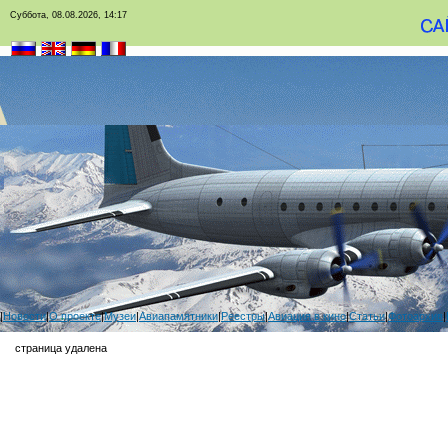
Суббота, 08.08.2026, 14:17
|
Новости
|
О проекте
|
Музеи
|
Авиапамятники
|
Реестры
|
Авиация в кино
|
Статьи
|
Фотоархив
|
страница удалена