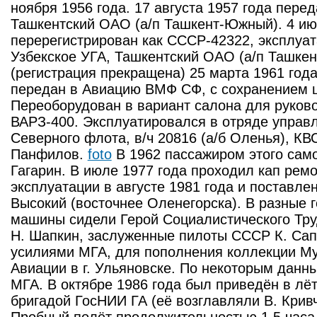
ноября 1956 года. 17 августа 1957 года перед
Ташкентский ОАО (а/п Ташкент-Южный). 4 ию
перерегистрирован как СССР-42322, эксплуа
Узбекское УГА, Ташкентский ОАО (а/п Ташке
(регистрация прекращена) 25 марта 1961 года
передан в Авиацию ВМФ СФ, с сохранением 
Переоборудован в вариант салона для руков
ВАРЗ-400. Эксплуатировался в отряде управ
Северного флота, в/ч 20816 (а/б Оленья), К
Панфилов.
foto
В 1962 пассажиром этого сам
Гагарин. В июле 1977 года проходил кап рем
эксплуатации в августе 1981 года и поставле
Высокий (восточнее Оленегорска). В разные 
машины сидели Герой Социалистического Тр
Н. Шапкин, заслуженные пилоты СССР К. Сап
усилиями МГА, для пополнения коллекции Му
Авиации в г. Ульяновске. По некоторым данн
МГА. В октябре 1986 года был приведён в лёт
бригадой ГосНИИ ГА (её возглавляли В. Крив