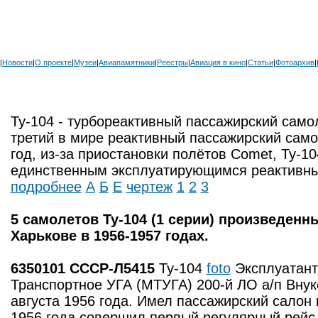
|
Новости
|
О проекте
|
Музеи
|
Авиапамятники
|
Реестры
|
Авиация в кино
|
Статьи
|
Фотоархив
|
Ту-104 - турбореактивный пассажирский само
третий в мире реактивный пассажирский самол
год, из-за приостановки полётов Comet, Ту-1
единственным эксплуатирующимся реактивны
подробнее
А
Б
Е
чертеж
1
2
3
5 самолетов Ту-104 (1 серии) произведенн
Харькове в 1956-1957 годах.
6350101 СССР-Л5415
Ту-104
foto
Эксплуатант
Транспортное УГА (МТУГА) 200-й ЛО а/п Вну
августа 1956 года. Имел пассажирский салон 
1956 года совершил первый регулярный рейс 