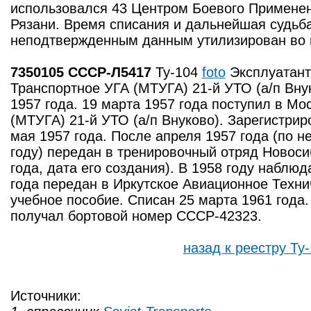
использовался 43 Центром Боевого Примене
Рязани. Время списания и дальнейшая судьба
неподтвержденным данным утилизирован во в
7350105 СССР-Л5417
Ту-104
foto
Эксплуатант
Транспортное УГА (МТУГА) 21-й УТО (а/п Вну
1957 года. 19 марта 1957 года поступил в Мо
(МТУГА) 21-й УТО (а/п Внуково). Зарегистрир
мая 1957 года. После апреля 1957 года (по 
году) передан в тренировочный отряд Новоси
года, дата его создания). В 1958 году наблю
года передан в Иркутское Авиационное Техни
учебное пособие. Списан 25 марта 1961 года.
получал бортовой номер СССР-42323.
назад к реестру Ту
Источники: