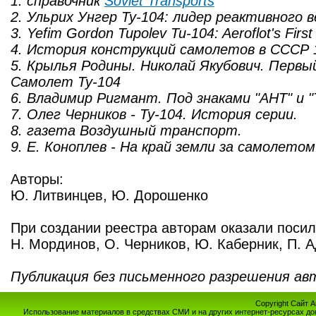
1. справочник
Soviet Transports
2. Ульрих Унгер Ту-104: лидер реактивного 
3. Yefim Gordon Tupolev Tu-104: Aeroflot's First 
4. История конструкций самолетов в СССР 
5. Крылья Родины. Николай Якубович. Первы
Самолет Ту-104
6. Владимир Ригмант. Под знаками "АНТ" и "
7. Олег Черников - Ту-104. История серии.
8. газета Воздушный транспорт.
9. Е. Коноплев - На край земли за самолетом
Авторы:
Ю. Литвинцев, Ю. Дорошенко
При создании реестра авторам оказали поси
Н. Мординов, О. Черников, Ю. Каберник, П. 
Публикация без письменного разрешения ав
Copyright Сайт 
Использование материалов в средствах СМИ и на других интернет-ресурсах до