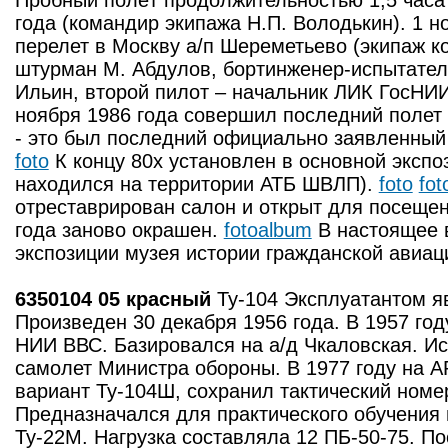
Пробный полёт продолжительностью 1,5 часа
года (командир экипажа Н.П. Володькин). 1 
перелет в Москву а/п Шереметьево (экипаж к
штурман М. Абдулов, бортинженер-испытатель
Ильин, второй пилот – начальник ЛИК ГосНИИ
ноября 1986 года совершил последний полет
- это был последний официально заявленный
foto
К концу 80х установлен в основной экспоз
находился на территории АТБ ШВЛП).
foto
fot
отреставрирован салон и открыт для посеще
года заново окрашен.
fotoalbum
В настоящее 
экспозиции музея истории гражданской авиаци
6350104 05 красный
Ту-104 Эксплуатантом я
Произведен 30 декабря 1956 года. В 1957 го
НИИ ВВС. Базировался на а/д Чкаловская. Ис
самолет Министра обороны. В 1977 году на 
вариант Ту-104Ш, сохранил тактический номер
Предназначался для практического обучения
Ту-22М. Нагрузка составляла 12 ПБ-50-75. П