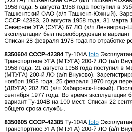
(УзУГА) Ташкентский ОАО (а/п Ташкент-Южн
1958 года. 5 августа 1958 года поступил в Уз
Ташкентский ОАО (а/п Ташкент-Южный). Заре
СССР-42383, 20 августа 1958 года. 31 марта 
Северное УГА (СУГА) 67 ЛО (а/п Ленинград-Ш
эксплуатации был переоборудован в вариант 
Списан 28 февраля 1978 года по отработке р
8350604 СССР-42384
Ту-104А
foto
Эксплуатан
Транспортное УГА (МТУГА) 200-й ЛО (а/п Внук
1958 года. 21 августа 1958 года поступил в 
(МТУГА) 200-й ЛО (а/п Внуково). Зарегистрир
ноября 1958 года. 25 февраля 1970 года пер
(ДВУГА) 202 ЛО (а/п Хабаровск-Новый). Посл
сентября 1977 года. Во время эксплуатации 
вариант Ту-104В на 100 мест. Списан 22 сент
общего срока службы.
8350605 СССР-42385
Ту-104А
foto
Эксплуатан
Транспортное УГА (МТУГА) 200-й ЛО (а/п Внук