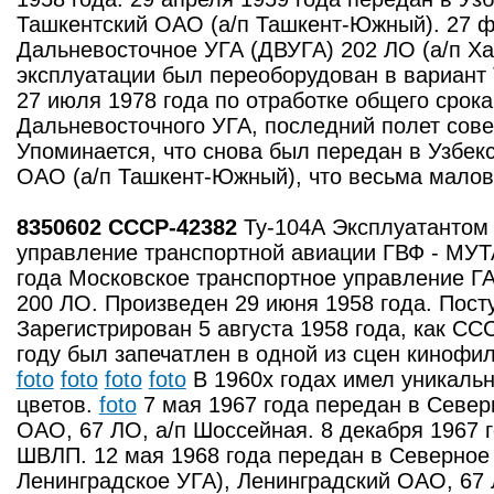
Ташкентский ОАО (а/п Ташкент-Южный). 27 ф
Дальневосточное УГА (ДВУГА) 202 ЛО (а/п Х
эксплуатации был переоборудован в вариант 
27 июля 1978 года по отработке общего срок
Дальневосточного УГА, последний полет сове
Упоминается, что снова был передан в Узбек
ОАО (а/п Ташкент-Южный), что весьма мало
8350602 СССР-42382
Ту-104А Эксплуатантом
управление транспортной авиации ГВФ - МУТА
года Московское транспортное управление ГА
200 ЛО. Произведен 29 июня 1958 года. Пост
Зарегистрирован 5 августа 1958 года, как СС
году был запечатлен в одной из сцен кинофил
foto
foto
foto
foto
В 1960х годах имел уникаль
цветов.
foto
7 мая 1967 года передан в Север
ОАО, 67 ЛО, а/п Шоссейная. 8 декабря 1967 
ШВЛП. 12 мая 1968 года передан в Северное 
Ленинградское УГА), Ленинградский ОАО, 67 