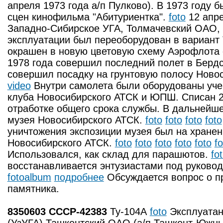
апреля 1973 года а/п Пулково). В 1973 году б
сцен кинофильма "Абитуриентка".
foto
12 апре
Западно-Сибирское УГА, Толмачевский ОАО, 
эксплуатации был переоборудован в вариант 
окрашен в новую цветовую схему Аэрофлота 
1978 года совершил последний полет в Берд
совершил посадку на грунтовую полосу Ново
video
Внутри самолета были оборудованы уче
клуба Новосибирского АТСК и ЮПШ. Списан 23
отработке общего срока службы. В дальнейше
музея Новосибирского АТСК.
foto
foto
foto
foto
уничтожения экспозиции музея был на хранен
Новосибирского АТСК.
foto
foto
foto
foto
foto
fo
Использовался, как склад для парашютов.
fo
восстанавливается энтузиастами под руково
fotoalbum
подробнее
Обсуждается вопрос о п
памятника.
8350603 СССР-42383
Ту-104А
foto
Эксплуатан