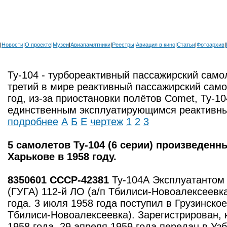
|
Новости
|
О проекте
|
Музеи
|
Авиапамятники
|
Реестры
|
Авиация в кино
|
Статьи
|
Фотоархив
|
Ту-104 - турбореактивный пассажирский само
третий в мире реактивный пассажирский самол
год, из-за приостановки полётов Comet, Ту-1
единственным эксплуатирующимся реактивны
подробнее
А
Б
Е
чертеж
1
2
3
5 самолетов Ту-104 (6 серии) произведенн
Харькове в 1958 году.
8350601 СССР-42381
Ту-104А Эксплуатантом 
(ГУГА) 112-й ЛО (а/п Тбилиси-Новоалексеевк
года. 3 июля 1958 года поступил в Грузинское
Тбилиси-Новоалексеевка). Зарегистрирован, 
1958 года. 29 апреля 1959 года передан в Уз