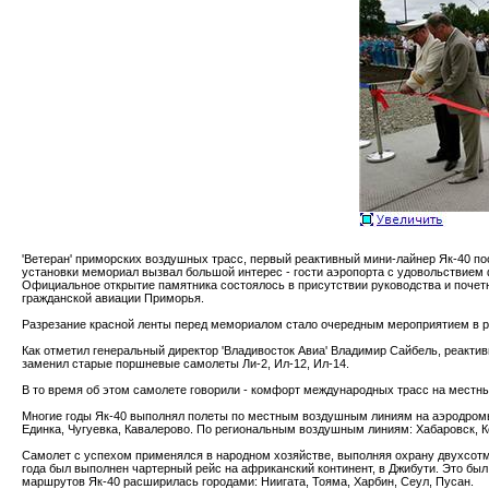
'Ветеран' приморских воздушных трасс, первый реактивный мини-лайнер Як-40 по
установки мемориал вызвал большой интерес - гости аэропорта с удовольствием
Официальное открытие памятника состоялось в присутствии руководства и почетн
гражданской авиации Приморья.
Разрезание красной ленты перед мемориалом стало очередным мероприятием в р
Как отметил генеральный директор 'Владивосток Авиа' Владимир Сайбель, реакти
заменил старые поршневые самолеты Ли-2, Ил-12, Ил-14.
В то время об этом самолете говорили - комфорт международных трасс на местны
Многие годы Як-40 выполнял полеты по местным воздушным линиям на аэродромы 
Единка, Чугуевка, Кавалерово. По региональным воздушным линиям: Хабаровск, 
Самолет с успехом применялся в народном хозяйстве, выполняя охрану двухсот
года был выполнен чартерный рейс на африканский континент, в Джибути. Это б
маршрутов Як-40 расширилась городами: Ниигата, Тояма, Харбин, Сеул, Пусан.