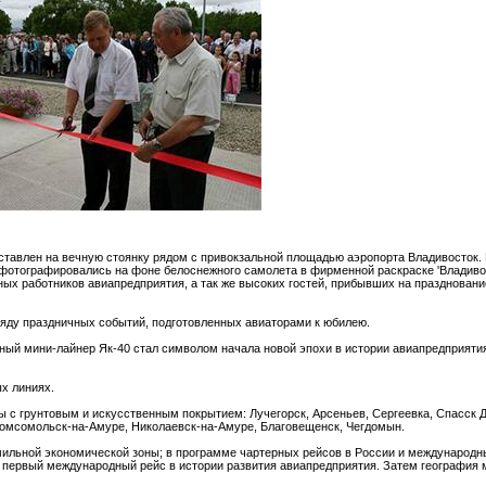
ставлен на вечную стоянку рядом с привокзальной площадью аэропорта Владивосток.
 фотографировались на фоне белоснежного самолета в фирменной раскраске 'Владивос
ых работников авиапредприятия, а так же высоких гостей, прибывших на праздновани
яду праздничных событий, подготовленных авиаторами к юбилею.
вный мини-лайнер Як-40 стал символом начала новой эпохи в истории авиапредприяти
х линиях.
с грунтовым и искусственным покрытием: Лучегорск, Арсеньев, Сергеевка, Спасск Д
Комсомольск-на-Амуре, Николаевск-на-Амуре, Благовещенск, Чегдомын.
мильной экономической зоны; в программе чартерных рейсов в России и международн
ыл первый международный рейс в истории развития авиапредприятия. Затем географи