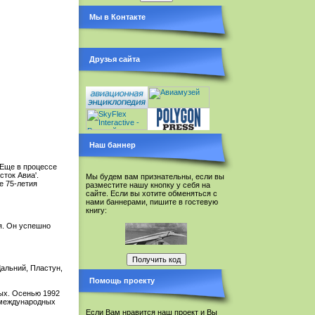
Мы в Контакте
Друзья сайта
Наш баннер
 Еще в процессе
ток Авиа'.
Мы будем вам признательны, если вы
е 75-летия
разместите нашу кнопку у себя на
сайте. Если вы хотите обменяться с
нами баннерами, пишите в гостевую
книгу:
я. Он успешно
альний, Пластун,
Помощь проекту
ых. Осенью 1992
я международных
Если Вам нравится наш проект и Вы