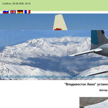
Суббота, 08.08.2026, 02:41
|
Новости
|
О проекте
|
Музеи
|
Авиапамятники
|
Реестры
|
Авиация в кино
|
Статьи
|
Фотоархив
|
"Владивосток Авиа" устано
Автор