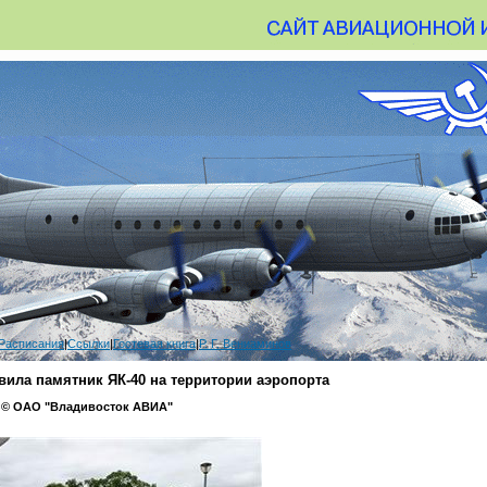
Расписания
|
Ссылки
|
Гостевая книга
|
Р. Г. Вениаминов
вила памятник ЯК-40 на территории аэропорта
 © ОАО "Владивосток АВИА"