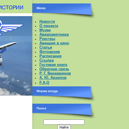
Меню
Новости
О проекте
Музеи
Авиапамятники
Реестры
Авиация в кино
Статьи
Фотоархив
Расписания
Ссылки
Гостевая книга
Обратная связь
Р. Г. Вениаминов
А. Ю. Архипов
F.A.Q
Форма входа
Поиск