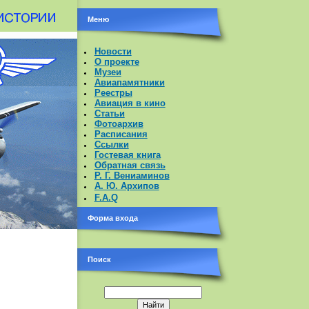
Меню
Новости
О проекте
Музеи
Авиапамятники
Реестры
Авиация в кино
Статьи
Фотоархив
Расписания
Ссылки
Гостевая книга
Обратная связь
Р. Г. Вениаминов
А. Ю. Архипов
F.A.Q
Форма входа
Поиск