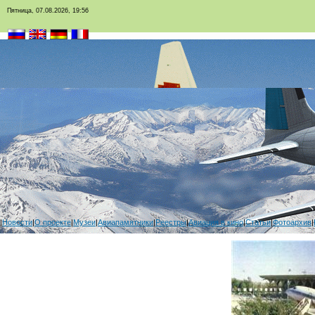
Пятница, 07.08.2026, 19:56
|
Новости
|
О проекте
|
Музеи
|
Авиапамятники
|
Реестры
|
Авиация в кино
|
Статьи
|
Фотоархив
|