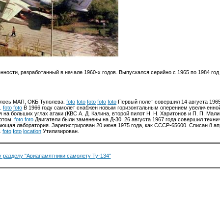
нности, разработанный в начале 1960-х годов. Выпускался серийно с 1965 по 1984 го
лось МАП, ОКБ Туполева.
foto
foto
foto
foto
foto
Первый полет совершил 14 августа 1965
5.
foto
foto
В 1966 году самолет снабжен новым горизонтальным оперением увеличенно
на больших углах атаки (КВС А. Д. Калина, второй пилот Н. Н. Харитонов и П. П. Мали
ютом.
foto
foto
Двигатели были заменены на Д-30. 26 августа 1967 года совершил техни
ающая лаборатория. Зарегистрирован 20 июня 1975 года, как СССР-65600. Списан 8 апр
.
foto
foto
location
Утилизирован.
 разделу "Авиапамятники самолету Ту-134"