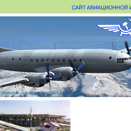
Расписания
|
Ссылки
|
Гостевая книга
|
Р. Г. Вениаминов