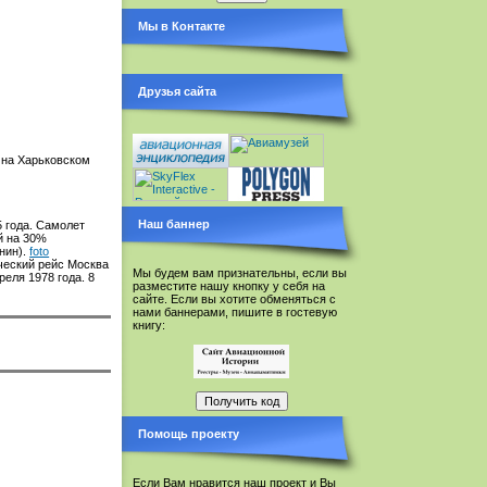
Мы в Контакте
Друзья сайта
д на Харьковском
Наш баннер
 года. Самолет
й на 30%
нин).
foto
ческий рейс Москва
Мы будем вам признательны, если вы
еля 1978 года. 8
разместите нашу кнопку у себя на
сайте. Если вы хотите обменяться с
нами баннерами, пишите в гостевую
книгу:
Помощь проекту
Если Вам нравится наш проект и Вы