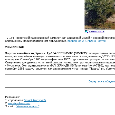
Ту-134 - советский пассажирский самолёт для авиалиний малой и средней протяжё
авиационном производственном объединении.
подробнее
А
Б
УБЛ
Ш
чертеж
УЗБЕКИСТАН
Хорезмская область, Ургенч. Ту-134 СССР-65600 (5350002)
Эксплуатантом явля
имел два аварийных выходов, в отличие от прототипов. Имел двигатели Д-20П-12
площадью. С октября 1966 года по февраль 1967 года самолет проходил испытания 
Специально для данных испытаний самолет оснастили противоштопорным параш
- Мурманск. Эксплуатировался в МАП, ЖЛИиДБ, КБ Туполева (п/я А-7388), как лет
сентября 1983 года установлен, как авиапамятник у гостиницы "Парвоз" в г. Ургенч
Вернуться к общему
Источники:
1. справочник
Soviet Transports
2.
russianplanes.net
3. сайт
"Авиапамятники"