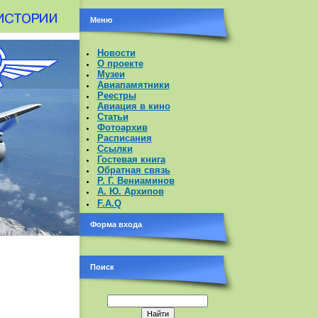
Меню
Новости
О проекте
Музеи
Авиапамятники
Реестры
Авиация в кино
Статьи
Фотоархив
Расписания
Ссылки
Гостевая книга
Обратная связь
Р. Г. Вениаминов
А. Ю. Архипов
F.A.Q
Форма входа
Поиск