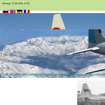
Пятница, 07.08.2026, 07:54
|
Новости
|
О проекте
|
Музеи
|
Авиапамятники
|
Реестры
|
Авиация в кино
|
Статьи
|
Фотоархив
|