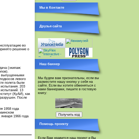
Мы в Контакте
Друзья сайта
эксплуатацию во
принято решение о
Наш баннер
дача (экипаж:
пов).
м с выпущенными
Мы будем вам признательны, если вы
подкосов левого
разместите нашу кнопку у себя на
ате полета были
сайте. Если вы хотите обменяться с
 испытания. 203
нами баннерами, пишите в гостевую
 испытаний. 13
книгу:
ститут (КуАИ), как
 разрушен. После
ля 1958 года
раинском
 января 1966 года
Помощь проекту
Если Вам нравится наш проект и Вы