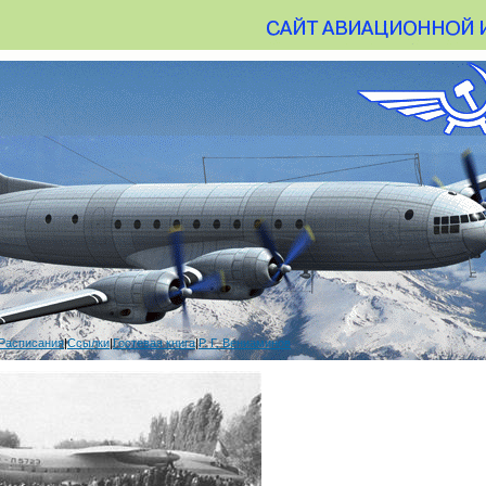
Расписания
|
Ссылки
|
Гостевая книга
|
Р. Г. Вениаминов