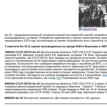
Ан-10 - среднемагистральный четырехмоторный пассажирский самолёт, разработ
внеаэродромных условиях. Разработан параллельно с военно-транспортным самол
прекращении в 1973 году эксплуатации на линиях «Аэрофлота» всех самолётов эт
3 самолета Ан-10 (1 серии) произведенных на заводе №64 в Воронеже в 1957
7400101 СССР-Л5723 Ан-10
Эксплуатантом являлось ГКАТ СМ СССР. Первый сер
командир И.Е. Давыдов, второй пилот Б.В. Шарликов, штурман Т.Ф. Бевз, бортрад
Зарегистрирован, как СССР-Л5723. Был передан на заводские испытания. 18 апре
шасси и отклоненными на 45°закрылками (экипаж Давыдова). Не достигнув указан
закрылка. В результате чего совершил аварийную посадку с касанием до ВПП, с с
установлены эксплуатационные ограничения: выпуск закрылков на 33° допускается
календарных дня во время испытаний самолет находился на доработках. В январе
июня 1959 года государственные испытания успешно завершены. Позже был перед
учебное пособие. Находился на учебном аэродроме института в Смышляевке.
fot
этого фюзеляж использовался, как склад.
foto
Утилизирован после 2003 года.
8400102 СССР-Л5724 Ан-10
Эксплуатантом являлось ГКАТ СМ СССР (с 2 марта 19
совершил демонстрационный перелет по маршруту Воронеж - Ташкент - Тбилиси 
территориальном управление ГВФ в Киеве. Позже передан в ЛИИ им. М. М. Громова,
перерегистрирован, как СССР-64452. Списан 20 мая 1969 года.
Бортовой номер СС
8400103 Ан-10
Эксплуатант неизвестен. Достоверно неизвестно. Нет данных.