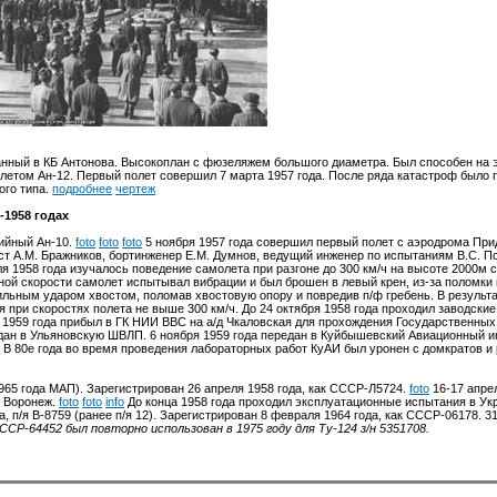
анный в КБ Антонова. Высокоплан с фюзеляжем большого диаметра. Был способен на 
етом Ан-12. Первый полет совершил 7 марта 1957 года. После ряда катастроф было 
ого типа.
подробнее
чертеж
-1958 годах
ийный Ан-10.
foto
foto
foto
5 ноября 1957 года совершил первый полет с аэродрома При
ист А.М. Бражников, бортинженер Е.М. Думнов, ведущий инженер по испытаниям В.С. По
ля 1958 года изучалось поведение самолета при разгоне до 300 км/ч на высоте 2000
ной скорости самолет испытывал вибрации и был брошен в левый крен, из-за поломки 
ильным ударом хвостом, поломав хвостовую опору и повредив п/ф гребень. В результ
 при скоростях полета не выше 300 км/ч. До 24 октября 1958 года проходил заводские
 1959 года прибыл в ГК НИИ ВВС на а/д Чкаловская для прохождения Государственных
ан в Ульяновскую ШВЛП. 6 ноября 1959 года передан в Куйбышевский Авиационный ин
o
В 80е года во время проведения лабораторных работ КуАИ был уронен с домкратов и
65 года МАП). Зарегистрирован 26 апреля 1958 года, как СССР-Л5724.
foto
16-17 апре
- Воронеж.
foto
foto
info
До конца 1958 года проходил эксплуатационные испытания в Ук
 п/я В-8759 (ранее п/я 12). Зарегистрирован 8 февраля 1964 года, как СССР-06178. 31
СР-64452 был повторно использован в 1975 году для Ту-124 з/н 5351708.