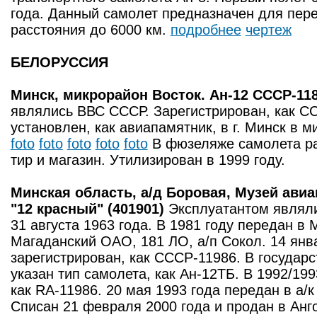
года. Данный самолет предназначен для пере
расстояния до 6000 км.
подробнее
чертеж
БЕЛОРУССИЯ
Минск, микрорайон Восток. Ан-12 CCCP-118
являлись ВВС СССР. Зарегистрирован, как СС
установлен, как авиапамятник, в г. Минск в 
foto
foto
foto
foto
foto
В фюзеляже самолета р
тир и магазин. Утилизирован в 1999 году.
Минская область, а/д Боровая, Музей авиа
"12 красный" (401901)
Эксплуатантом являл
31 августа 1963 года. В 1981 году передан в 
Магаданский ОАО, 181 ЛО, а/п Сокол. 14 янв
зарегистрирован, как СССР-11986. В государ
указан тип самолета, как Ан-12ТБ. В 1992/19
как RA-11986. 20 мая 1993 года передан в а/
Списан 21 февраля 2000 года и продан в Анго