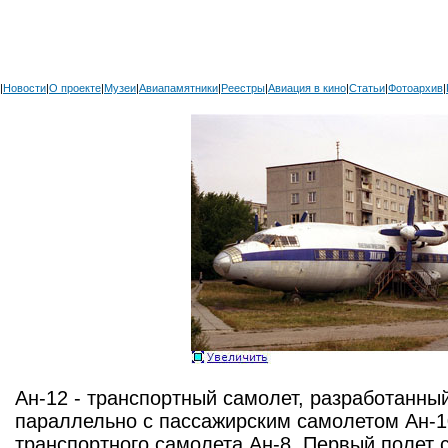
|
Новости
|
О проекте
|
Музеи
|
Авиапамятники
|
Реестры
|
Авиация в кино
|
Статьи
|
Фотоархив
|
Ан-12 - транспортный самолет, разработанны
параллельно с пассажирским самолетом Ан-10
транспортного самолета Ан-8. Первый полет 