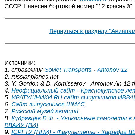
СССР. Нанесен бортовой номер "12 красный"
Вернуться к разделу "Авиапам
Источники:
1. справочник
Soviet Transports
-
Antonov 12
2. russianplanes.net
3. Y. Gordon & D. Komissarov - Antonov An-12 t
4.
Неофициальный сайт - Краснокутское ле
5.
ИВАТУШНИКИ.RU-сайт выпускников ИВВА
6.
Сайт выпускников ШМАС
7.
Рижский музей авиации
8.
Кудрявцев В.Ф. - Уникальные самолеты в 
ВВАИУ (ВИ)
9.
ЮРГТУ (НПИ) - Факультеты - Кафедра В