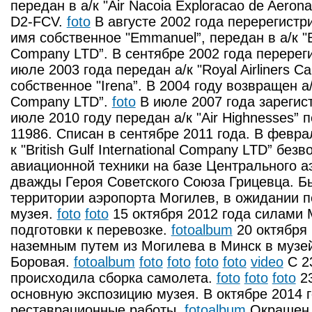
передан в а/к "Air Nacoia Exploracao de Aeron
D2-FCV.
foto
В августе 2002 года перерегистр
имя собственное "Emmanuel”, передан в а/к "Bri
Company LTD”. В сентябре 2002 года перереги
июле 2003 года передан а/к "Royal Airliners C
собственное "Irena”. В 2004 году возвращен а/к 
Company LTD”.
foto
В июле 2007 года зарегис
июле 2010 году передан а/к "Air Highnesses” 
11986. Списан в сентябре 2011 года. В февра
к "British Gulf International Company LTD” бе
авиационной техники на базе Центрального 
дважды Героя Советского Союза Грицевца. Б
территории аэропорта Могилев, в ожидании п
музея.
foto
foto
15 октября 2012 года силами 
подготовки к перевозке.
fotoalbum
20 октября 
наземным путем из Могилева в Минск в музей
Боровая.
fotoalbum
foto
foto
foto
foto
video
С 2
происходила сборка самолета.
foto
foto
foto
23
основную экспозицию музея. В октябре 2014 
реставрационные работы.
fotoalbum
Окрашен 