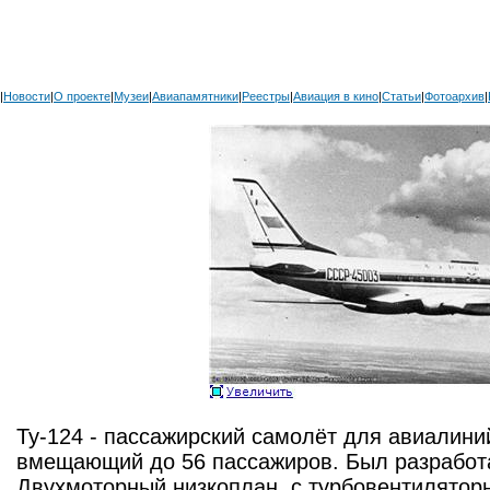
|
Новости
|
О проекте
|
Музеи
|
Авиапамятники
|
Реестры
|
Авиация в кино
|
Статьи
|
Фотоархив
|
Ту-124 - пассажирский самолёт для авиалини
вмещающий до 56 пассажиров. Был разработ
Двухмоторный низкоплан, с турбовентилятор