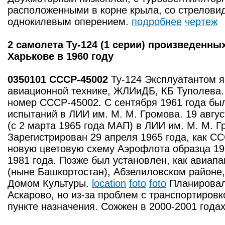
расположенными в корне крыла, со стрелови
однокилевым оперением.
подробнее
чертеж
2 самолета Ту-124 (1 серии) произведенны
Харькове в 1960 году
0350101 СССР-45002
Ту-124 Эксплуатантом 
авиационной технике, ЖЛИиДБ, КБ Туполева.
номер СССР-45002. С сентября 1961 года бы
испытаний в ЛИИ им. М. М. Громова. 19 авгус
(с 2 марта 1965 года МАП) в ЛИИ им. М. М. Гр
Зарегистрирован 29 апреля 1965 года, как С
новую цветовую схему Аэрофлота образца 19
1981 года. Позже был установлен, как авиап
(ныне Башкортостан), Абзелиловском районе,
Домом Культуры.
location
foto
foto
Планировалс
Аскарово, но из-за проблем с транспортировк
пункте назначения. Сожжен в 2000-2001 годах