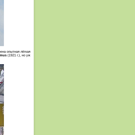
оена опытная лёгкая
imus
(1921 г.), но уж