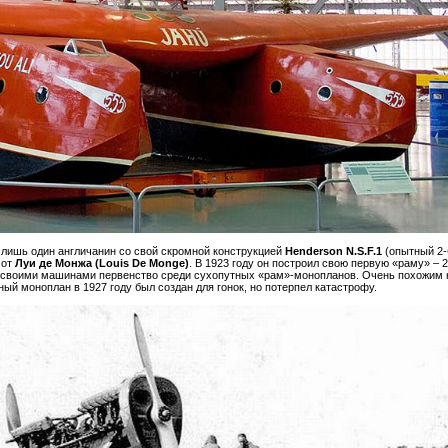
» лишь один англичанин со свой скромной конструкцией
Henderson N.S.F.1
(опытный 2-
 от
Луи де Монжа (Louis De Monge)
. В 1923 году он построил свою первую «раму» –
а своими машинами первенство среди сухопутных «рам»-монопланов. Очень похожим 
ный моноплан в 1927 году был создан для гонок, но потерпел катастрофу.