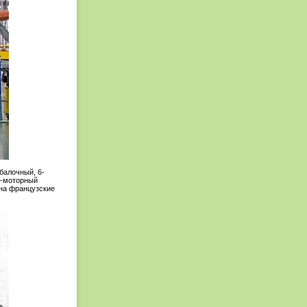
балочный, 6-
 2-моторный
на французские