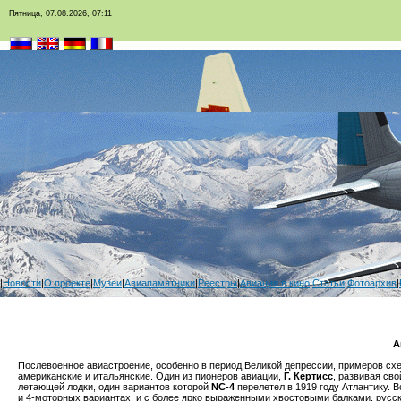
Пятница, 07.08.2026, 07:11
|
Новости
|
О проекте
|
Музеи
|
Авиапамятники
|
Реестры
|
Авиация в кино
|
Статьи
|
Фотоархив
|
А
Послевоенное авиастроение, особенно в период Великой депрессии, примеров сх
американские и итальянские. Один из пионеров авиации,
Г. Кертисс
, развивая св
летающей лодки, один вариантов которой
NC-4
перелетел в 1919 году Атлантику. 
и 4-моторных вариантах, и с более ярко выраженными хвостовыми балками, русс