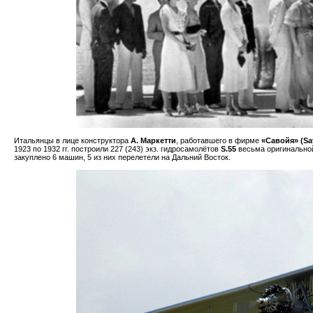
Итальянцы в лице конструктора
А. Маркетти
, работавшего в фирме
«Савойя» (Sav
1923 по 1932 гг. построили 227 (243) экз. гидросамолётов
S.55
весьма оригинальной
закуплено 6 машин, 5 из них перелетели на Дальний Восток.