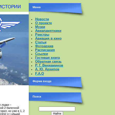
Меню
Новости
О проекте
Музеи
Авиапамятники
Реестры
Авиация в кино
Статьи
Фотоархив
Расписания
Ссылки
Гостевая книга
Обратная связь
Р. Г. Вениаминов
А. Ю. Архипов
F.A.Q
Форма входа
Поиск
 лодки –
ной 2-балочной
орил, но уже в 1, 2
1932 гг.) общей