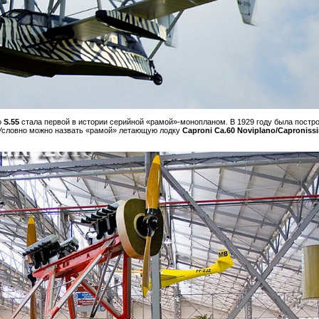
о
S.55
стала первой в истории серийной «рамой»-монопланом. В 1929 году была постр
 Условно можно назвать «рамой» летающую лодку
Caproni Ca.60 Noviplano/Caproniss