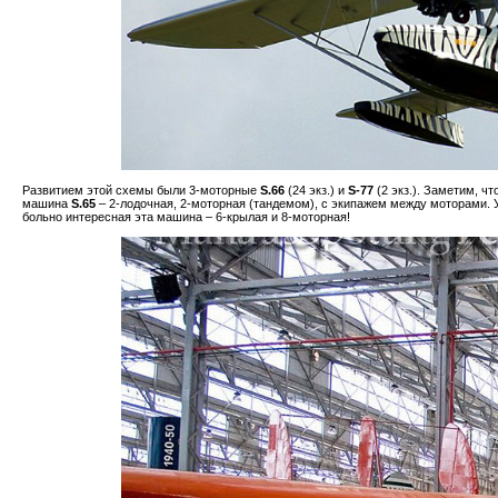
Развитием этой схемы были 3-моторные
S.66
(24 экз.) и
S-77
(2 экз.). Заметим, чт
машина
S.65
– 2-лодочная, 2-моторная (тандемом), с экипажем между моторами.
больно интересная эта машина – 6-крылая и 8-моторная!