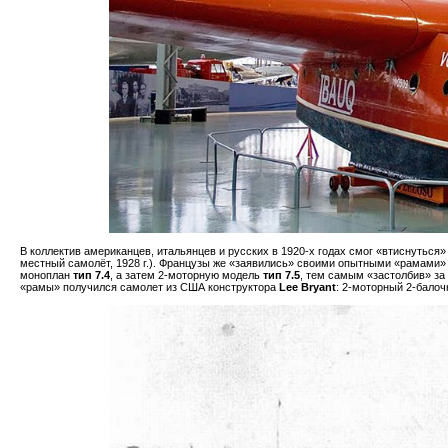
В коллектив американцев, итальянцев и русских в 1920-х годах смог «втиснуться
местный самолёт, 1928 г.). Французы же «заявились» своими опытными «рамами»
моноплан
тип 7.4
, а затем 2-моторную модель
тип 7.5
, тем самым «застолбив» з
«рамы» получился самолет из США конструктора
Lee Bryant
: 2-моторный 2-балоч