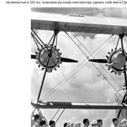
численностью в 153 экз. позволили русскому конструктору сделать себе имя в СШ