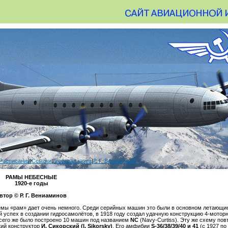
Расписания
|
Ссылки
|
Гостевая книга
|
Р. Г. Вениаминов
РАМЫ НЕБЕСНЫЕ
1920-е годы
втор © Р. Г. Вениаминов
емы «рам» дает очень немного. Среди серийных машин это были в основном летающие
ой успех в создании гидросамолётов, в 1918 году создал удачную конструкцию 4-мотор
Всего же было построено 10 машин под названием
NC
(Navy-Curtiss). Эту же схему повт
кий конструктор
И. Сикорский (I. Sikorsky)
. Его амфибии
S-36/38/39/40 и 41
(с 1927 по 