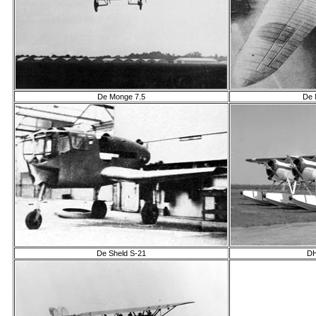
De Monge 7.5
De 
De Sheld S-21
DH