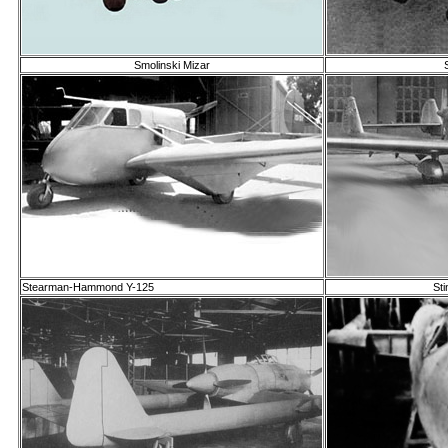
Smolinski Mizar
Stearman-Hammond Y-125
St