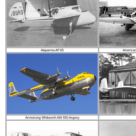
Alaparma AP.65
American
Armstrong Whitworth AW 650 Argosy