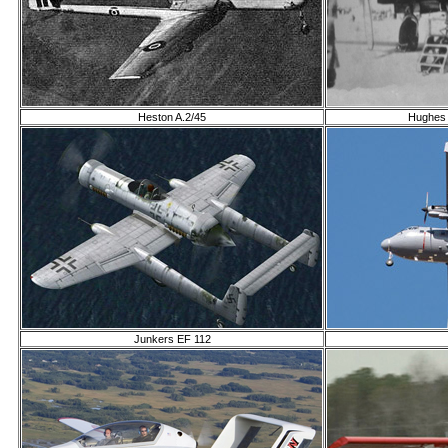
Heston A.2/45
Hughes 
Junkers EF 112