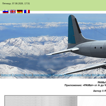
Пятница, 07.08.2026, 17:51
|
Новости
|
О проекте
|
Музеи
|
Авиапамятники
|
Реестры
|
Авиация в кино
|
Статьи
|
Фотоархив
|
РАМЫ
Приложение: «РАМЫ» от А до 
Автор © Р