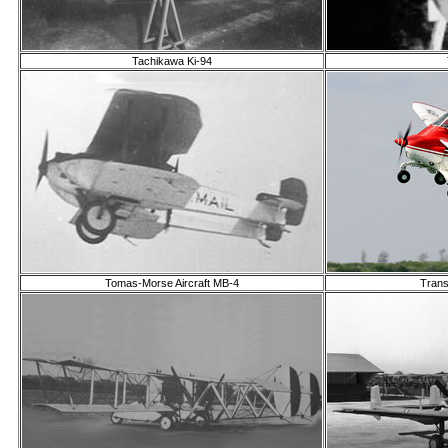
Tachikawa Ki-94
Tomas-Morse Aircraft МВ-4
Trans