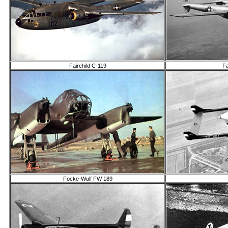
Fairchild С-119
Fa
Focke-Wulf FW 189