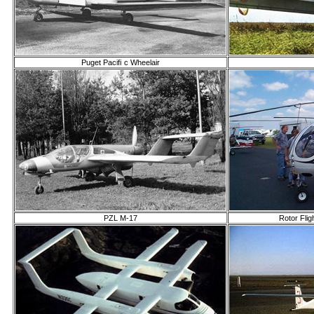
Puget Paciﬁ c Wheelair
PZL M-17
Rotor Flig