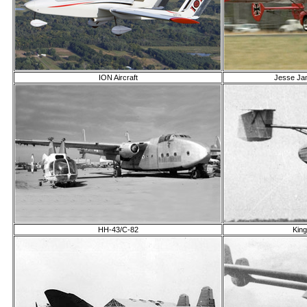
ION Aircraft
Jesse Ja
HH-43/C-82
King