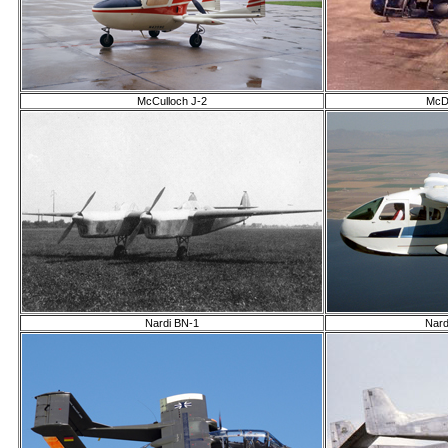
McCulloch J-2
McD
Nardi BN-1
Nard