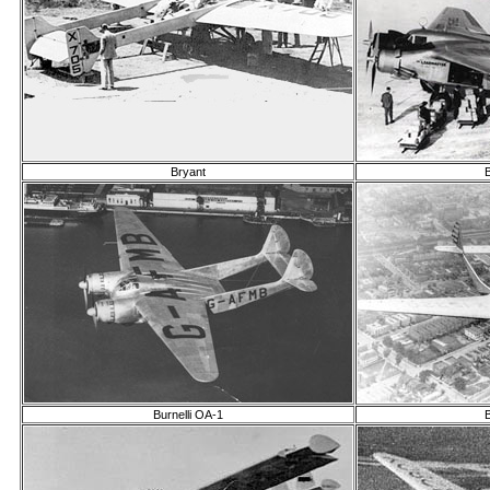
Bryant
B
Burnelli OA-1
B