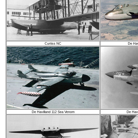
Curtiss NC
De Hav
De Havilland 112 Sea Venom
De Havi