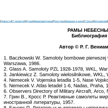
|
Новости
|
О проекте
|
Музеи
|
Авиапамятники
|
Реестры
|
Авиация в кино
|
Статьи
|
Фотоархив
|
РАМЫ НЕБЕСН
Библиография
Автор © Р. Г. Вениа
1. Baczkowski W. Samoloty bombowe pierwszej 
Warszawa, 1986.
2. Glass A. Samoloty PZL 1928-1978, WKL, War
3. Jankiewicz Z. Samoloty wielosilnikowe, WKL,
4. Nemecek V. Vojenska letadla 1-5, Nase Vojsk
5. Nemecek V. Atlas letadel 1-6, Nadas, Praha, 
6. Observers Directory of Military Aircraft, Arco
7. Грин В., Кросс Р. Реактивные самолеты мир
иностранной литературы, 1957.
8. Бауэрс П. Летательные аппараты нетрадици