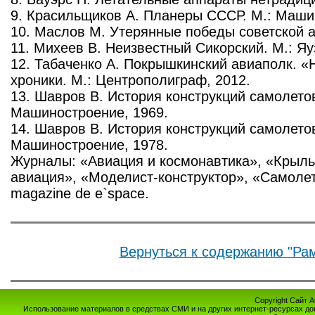
9. Красильщиков А. Планеры СССР. М.: Маши
10. Маслов М. Утерянные победы советской ав
11. Михеев В. Неизвестный Сикорский. М.: Яу
12. Табаченко А. Покрышкинский авиаполк. 
хроники. М.: Центрополиграф, 2012.
13. Шавров В. История конструкций самолетов
Машиностроение, 1969.
14. Шавров В. История конструкций самолетов 
Машиностроение, 1978.
Журналы: «Авиация и космонавтика», «Крыл
авиация», «Моделист-конструктор», «Самолеты
magazine de e`spaсe.
Вернуться к содержанию "Ра
Copyright Сайт 
Использование материалов в средствах СМИ и на других интернет-ресурсах до