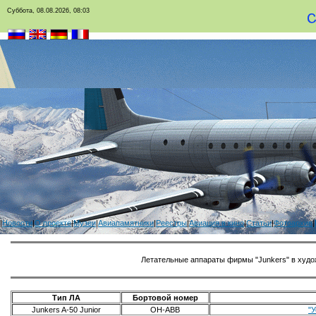
Суббота, 08.08.2026, 08:03
|
Новости
|
О проекте
|
Музеи
|
Авиапамятники
|
Реестры
|
Авиация в кино
|
Статьи
|
Фотоархив
|
Летательные аппараты фирмы "Junkers" в худ
Тип ЛА
Бортовой номер
Junkers A-50 Junior
OH-ABB
"