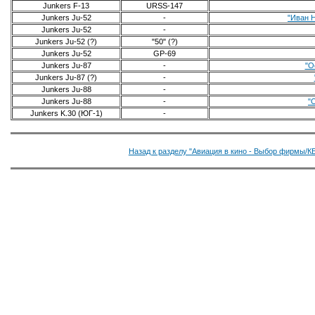
Junkers F-13
URSS-147
Junkers Ju-52
-
"Иван 
Junkers Ju-52
-
Junkers Ju-52 (?)
"50" (?)
Junkers Ju-52
GP-69
Junkers Ju-87
-
"О
Junkers Ju-87 (?)
-
Junkers Ju-88
-
Junkers Ju-88
-
"
Junkers K.30 (ЮГ-1)
-
Назад к разделу "Авиация в кино - Выбор фирмы/КБ