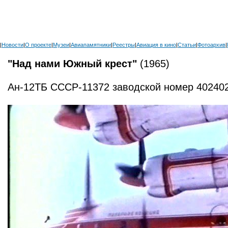
|
Новости
|
О проекте
|
Музеи
|
Авиапамятники
|
Реестры
|
Авиация в кино
|
Статьи
|
Фотоархив
|
"Над нами Южный крест"
(1965)
Ан-12ТБ СССР-11372 заводской номер 402402 