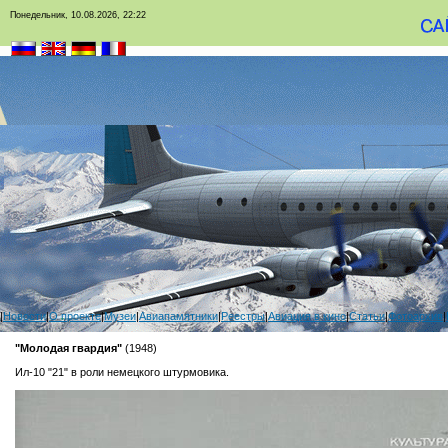
Понедельник, 10.08.2026, 22:22
|
Новости
|
О проекте
|
Музеи
|
Авиапамятники
|
Реестры
|
Авиация в кино
|
Статьи
|
Фотоархив
|
"Молодая гвардия"
(1948)
Ил-10 "21" в роли немецкого штурмовика.